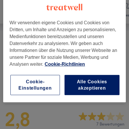
Nägel
Haarentfernung
Ges
Wir verwenden eigene Cookies und Cookies von
Dritten, um Inhalte und Anzeigen zu personalisieren,
Medienfunktionen bereitzustellen und unseren
Waxing Für Frauen
(
22
)
ab 5,50 €
Datenverkehr zu analysieren. Wir geben auch
Informationen über die Nutzung unserer Webseite an
Waxing Für Männer
(
12
)
ab 10 €
unsere Partner für soziale Medien, Werbung und
Analysen weiter.
Cookie-Richtlinien
Dauerhafte Haarentfernung
(
24
)
ab 29 €
Cookie-
Alle Cookies
Einstellungen
akzeptieren
Salonbewertungen
2,8
7 Bewertungen