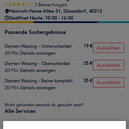
2,8
7 Bewertungen
Heinrich-Heine-Allee 31
,
Düsseldorf
,
40213
Geöffnet Heute: 10:00 - 16:00
Passende Suchergebnisse
19 €
Damen Waxing - Unterschenkel
Auswählen
20 Min.
Details anzeigen
25 €
Damen Waxing - Oberschenkel
Auswählen
20 Min.
Details anzeigen
35 €
Damen Waxing - Beine komplett
Auswählen
20 Min.
Details anzeigen
Nicht gefunden wonach du gesucht hast?
Alle Services