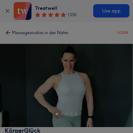
Treatwell
Use app
130K
Massagestudios in der Nähe
LOGIN
KörperGlück