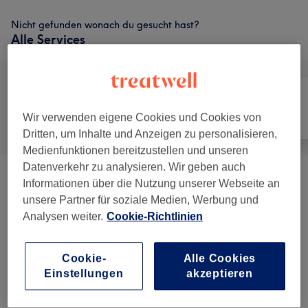
Nicht gefunden wonach du gesucht hast?
Alle Services
Wir verwenden eigene Cookies und Cookies von
Alle
Massage
Körper
Dritten, um Inhalte und Anzeigen zu personalisieren,
Medienfunktionen bereitzustellen und unseren
Datenverkehr zu analysieren. Wir geben auch
Wellness Massagen
(
6
)
ab 50 €
Informationen über die Nutzung unserer Webseite an
unsere Partner für soziale Medien, Werbung und
Therapeutische Massagen
(
6
)
Analysen weiter.
Cookie-Richtlinien
ab 35 €
Cookie-
Alle Cookies
Salonbewertungen
Einstellungen
akzeptieren