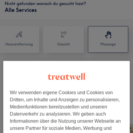
Nicht gefunden wonach du gesucht hast?
Alle Services
Haarentfernung
Gesicht
Massage
Zubuchbare Extras Zur
25 €
Gesichtsbehandlung
(
1
)
Wir verwenden eigene Cookies und Cookies von
Massagen
(
2
)
ab 31,50 €
Dritten, um Inhalte und Anzeigen zu personalisieren,
Medienfunktionen bereitzustellen und unseren
Unsere Arbeit
Datenverkehr zu analysieren. Wir geben auch
Bild anklicken für weitere Details
Informationen über die Nutzung unserer Webseite an
unsere Partner für soziale Medien, Werbung und