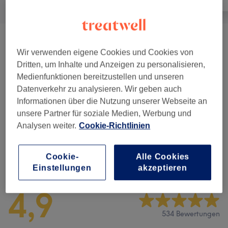
Behandlungspaket
(
3
)
ab 90 €
Wir verwenden eigene Cookies und Cookies von
Dritten, um Inhalte und Anzeigen zu personalisieren,
Gesichtsbehandlungen
(
7
)
ab 0,01 €
Medienfunktionen bereitzustellen und unseren
Datenverkehr zu analysieren. Wir geben auch
Zubuchbare Extras
(
1
)
6 €
Informationen über die Nutzung unserer Webseite an
unsere Partner für soziale Medien, Werbung und
Augenbrauen & Wimpernbehandlungen
(
6
)
ab 15 €
Analysen weiter.
Cookie-Richtlinien
Cookie-
Alle Cookies
Salonbewertungen
Einstellungen
akzeptieren
4,9
534 Bewertungen