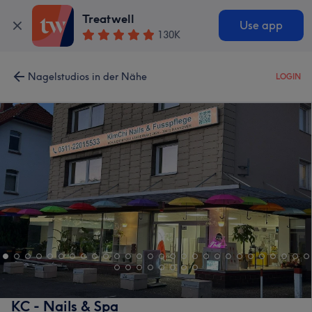
Treatwell
Use app
130K
Nagelstudios in der Nähe
LOGIN
KC - Nails & Spa