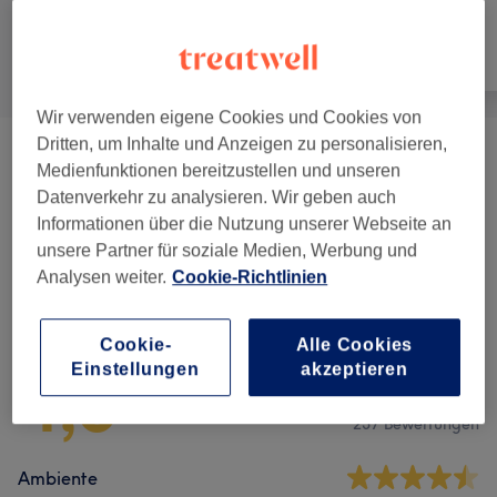
Alle
Nägel
Gesicht
Wir verwenden eigene Cookies und Cookies von
Dritten, um Inhalte und Anzeigen zu personalisieren,
Maniküre & Pediküre
(
2
)
ab 15 €
Medienfunktionen bereitzustellen und unseren
Datenverkehr zu analysieren. Wir geben auch
Nagelmodellage
(
3
)
ab 15 €
Informationen über die Nutzung unserer Webseite an
unsere Partner für soziale Medien, Werbung und
Analysen weiter.
Cookie-Richtlinien
Salonbewertungen
Cookie-
Alle Cookies
Einstellungen
akzeptieren
4,6
237 Bewertungen
Ambiente