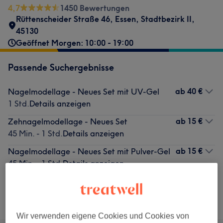
4,7
1450 Bewertungen
Rüttenscheider Straße 46
,
Essen, Stadtbezirk II
,
45130
Geöffnet Morgen: 10:00 - 19:00
Passende Suchergebnisse
ab
40 €
Nagelmodellage - Neues Set mit UV-Gel
1 Std.
Details anzeigen
ab
15 €
Zehnagelmodellage - Neues Set
45 Min. - 1 Std.
Details anzeigen
ab
15 €
Nagelmodellage - Neues Set mit Pulver-Gel
45 Min. - 1 Std.
Details anzeigen
Nicht gefunden wonach du gesucht hast?
Alle Services
Wir verwenden eigene Cookies und Cookies von