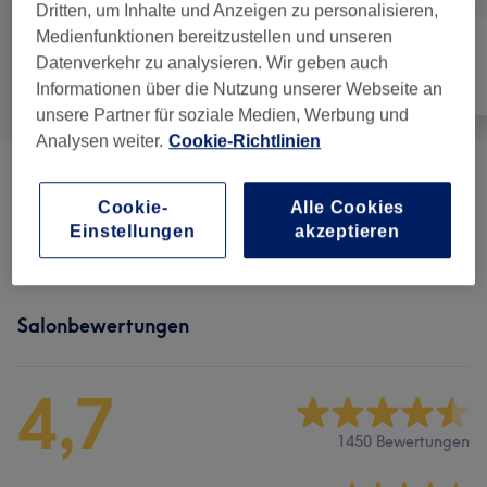
Dritten, um Inhalte und Anzeigen zu personalisieren,
Medienfunktionen bereitzustellen und unseren
Datenverkehr zu analysieren. Wir geben auch
Alle
Nägel
Gesicht
Informationen über die Nutzung unserer Webseite an
unsere Partner für soziale Medien, Werbung und
Analysen weiter.
Cookie-Richtlinien
Maniküre & Pediküre
(
4
)
ab 10 €
Cookie-
Alle Cookies
Einstellungen
akzeptieren
Nagelmodellage
(
6
)
ab 15 €
Salonbewertungen
4,7
1450 Bewertungen