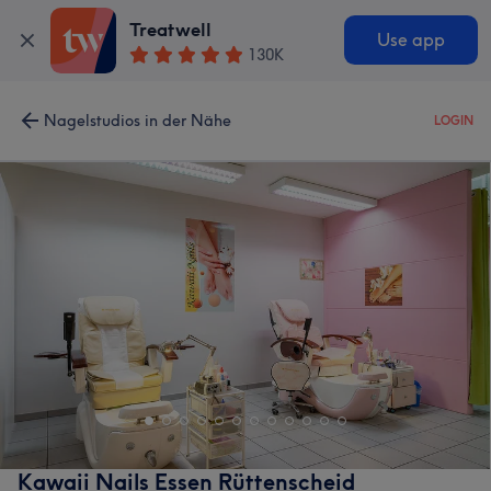
Treatwell
Use app
130K
Nagelstudios in der Nähe
LOGIN
Kawaii Nails Essen Rüttenscheid