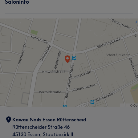
Was unsere Kunden über Louis sagen
Kompetent
10
Saloninfo
Nägel
Gesicht
Professionell
17
Kompetent
9
Sympathisch
7
Gründlich
7
Kawaii Nails Essen Rüttenscheid
Rüttenscheider Straße 46
45130 Essen, Stadtbezirk II