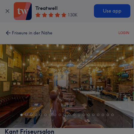
Treatwell
Use app
130K
Friseure in der Nähe
LOGIN
Kant Friseursalon