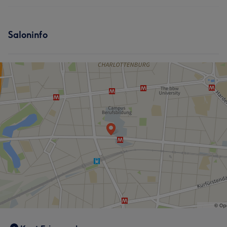
Friseur
Services
Saloninfo
Friseur
Haarentfernung
Was unsere Kunden über Ali sagen
Professionell
9
Freundlich
6