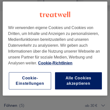
Strähnen & Balayage
(
11
)
ab 50 €
Wir verwenden eigene Cookies und Cookies von
Haarkuren & -pflege
(
2
)
ab 50 €
Dritten, um Inhalte und Anzeigen zu personalisieren,
Medienfunktionen bereitzustellen und unseren
Bartpflege
(
2
)
15 €
Datenverkehr zu analysieren. Wir geben auch
Informationen über die Nutzung unserer Webseite an
Haarschnitte
(
5
)
unsere Partner für soziale Medien, Werbung und
ab 30 €
Analysen weiter.
Cookie-Richtlinien
Dauerhafte Haarglättung
(
2
)
ab 120 €
Cookie-
Alle Cookies
Colorationen & Haarfarbe
(
12
)
ab 20 €
Einstellungen
akzeptieren
Kinderhaarschnitte
(
2
)
15 €
Föhnen
(
5
)
ab 30 €