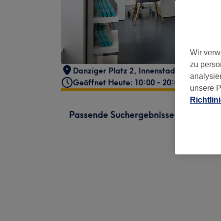
Wir verw
zu perso
Danziger Platz 2
,
Innenstadt IV
,
Frankf
analysie
Geöffnet Heute: 10:00 - 20:00
unsere P
Richtlin
Passende Suchergebnisse