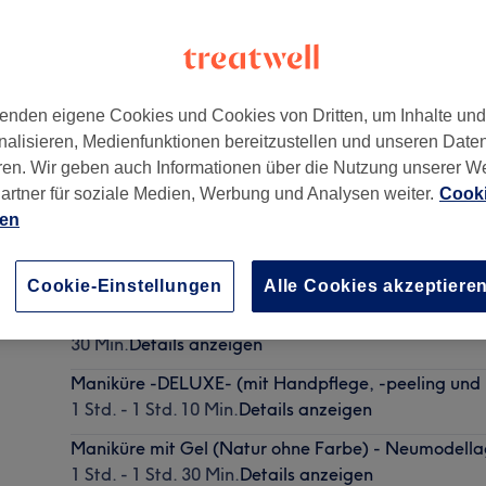
enden eigene Cookies und Cookies von Dritten, um Inhalte un
nalisieren, Medienfunktionen bereitzustellen und unseren Date
urt am Main
,
60314
ren. Wir geben auch Informationen über die Nutzung unserer W
artner für soziale Medien, Werbung und Analysen weiter.
Cooki
ien
Classic Maniküre
20 Min. - 30 Min.
Details anzeigen
Cookie-Einstellungen
Alle Cookies akzeptiere
Maniküre mit Lack (Nach Auftragen 90min+ Trocken
30 Min.
Details anzeigen
Maniküre -DELUXE- (mit Handpflege, -peeling und
1 Std. - 1 Std. 10 Min.
Details anzeigen
Maniküre mit Gel (Natur ohne Farbe) - Neumodell
1 Std. - 1 Std. 30 Min.
Details anzeigen