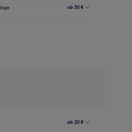
ab
50 €
lage
ab
20 €