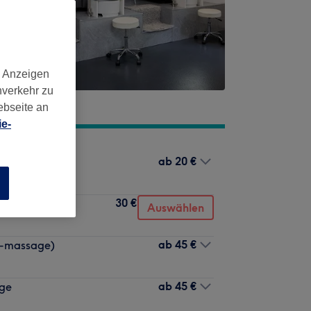
d Anzeigen
nverkehr zu
ebseite an
e-
ab
20 €
n
30 €
zeit beachten)
Auswählen
ab
45 €
 -massage)
ab
45 €
age