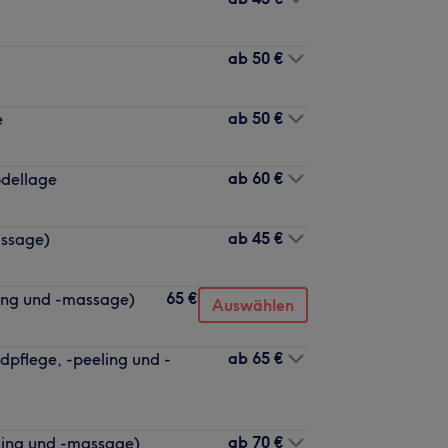
ab
50 €
ab
50 €
e
ab
60 €
dellage
ab
45 €
assage)
65 €
ling und -massage)
Auswählen
ab
65 €
pflege, -peeling und -
ab
70 €
ling und -massage)