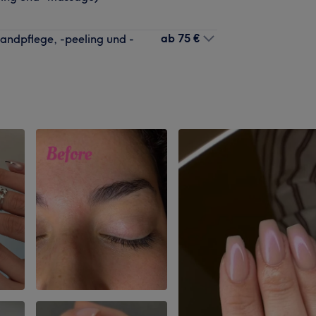
ab
75 €
ndpflege, -peeling und -