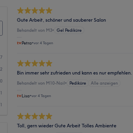
Gute Arbeit, schöner und sauberer Salon
Behandelt von M3
•
Gel Pediküre
Petra
•
vor 4 Tagen
37
52
Bin immer sehr zufrieden und kann es nur empfehlen.
20
Behandelt von M10-Nail
•
Pediküre
Alle anzeigen
11
Lisa
•
vor 4 Tagen
11
Toll, gern wieder Gute Arbeit Tolles Ambiente