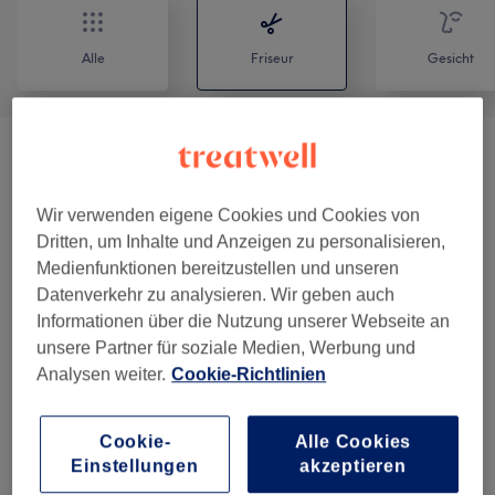
Alle
Friseur
Gesicht
Haarverlängerung/Extensions
(
3
)
ab 35 €
Herren
(
1
)
Wir verwenden eigene Cookies und Cookies von
29 €
Dritten, um Inhalte und Anzeigen zu personalisieren,
Farben & Coloration Ohne Schnitt
(
6
)
Medienfunktionen bereitzustellen und unseren
ab 50 €
Datenverkehr zu analysieren. Wir geben auch
Informationen über die Nutzung unserer Webseite an
Farben & Coloration Inklusive Schnitt
(
3
)
ab 150 €
unsere Partner für soziale Medien, Werbung und
Analysen weiter.
Cookie-Richtlinien
Pflege & Haarkuren
(
2
)
ab 10 €
Damen - Haarschnitte & Stylings
(
3
)
ab 1 €
Cookie-
Alle Cookies
Einstellungen
akzeptieren