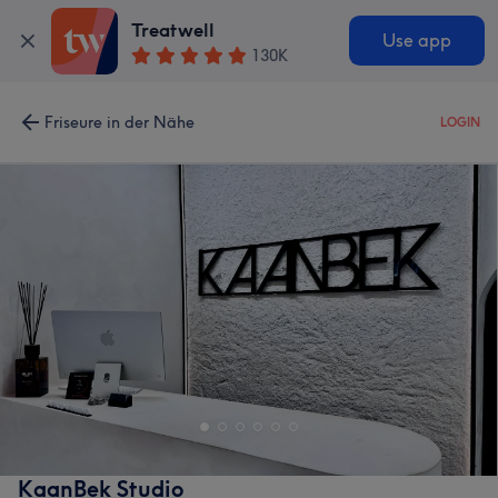
Treatwell
Use app
130K
Friseure in der Nähe
LOGIN
KaanBek Studio