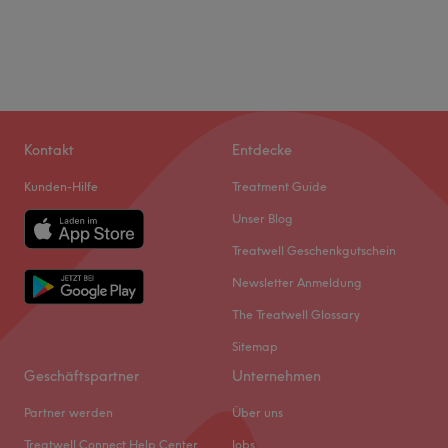
Kontakt
Entdecke
Kunden-Hilfe
Treatment Guide
Unser Blog
Treatwell Geschenkgutschein
Newsletter Anmeldung
The Treatwell Glossary
Sitemap
Geschäftspartner
Unternehmen
Partner werden
Über uns
Treatwell Connect Help Center
Jobs