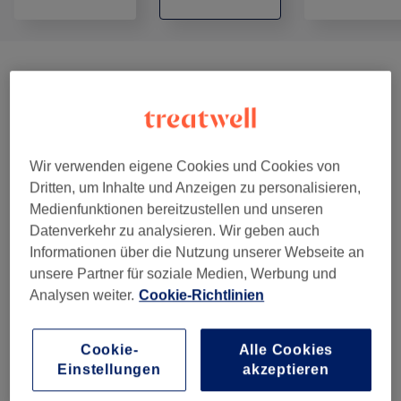
Haarverlängerung/Extensions
(
3
)
ab 35 €
Herren
(
1
)
29 €
Farben & Coloration Ohne Schnitt
(
6
)
ab 50 €
Wir verwenden eigene Cookies und Cookies von
Dritten, um Inhalte und Anzeigen zu personalisieren,
Farben & Coloration Inklusive Schnitt
(
3
)
ab 150 €
Medienfunktionen bereitzustellen und unseren
Datenverkehr zu analysieren. Wir geben auch
Pflege & Haarkuren
(
2
)
Informationen über die Nutzung unserer Webseite an
ab 10 €
unsere Partner für soziale Medien, Werbung und
Damen - Haarschnitte & Stylings
(
3
)
Analysen weiter.
Cookie-Richtlinien
ab 1 €
Cookie-
Alle Cookies
Salonbewertungen
Einstellungen
akzeptieren