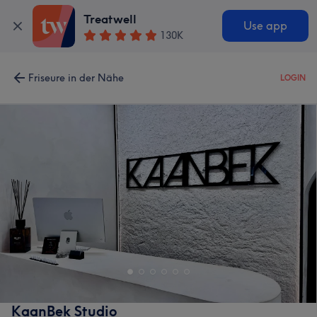
Treatwell
Use app
130K
Friseure in der Nähe
LOGIN
KaanBek Studio