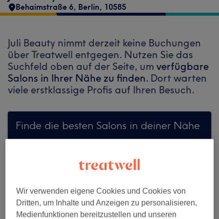
Behaimstraße 6
,
Berlin
,
10585
Juli Beauty nimmt derzeit keine Buchungen
über Treatwell entgegen. Nutzen Sie das
Suchfeld oben auf der Seite, um
verfügbare
Salons in Ihrer Nähe zu finden.
Dort warten
viele erstklassige Profis auf Ihren Besuch.
Finde die besten Salons in deiner Nähe
Auf Treatwell finden
Wir verwenden eigene Cookies und Cookies von
Dritten, um Inhalte und Anzeigen zu personalisieren,
Medienfunktionen bereitzustellen und unseren