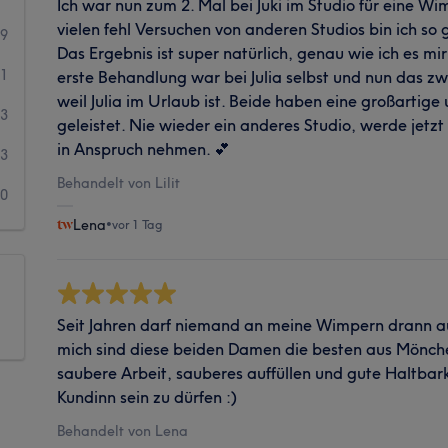
Ich war nun zum 2. Mal bei Juki im Studio für eine 
vielen fehl Versuchen von anderen Studios bin ich so gl
49
Das Ergebnis ist super natürlich, genau wie ich es m
11
erste Behandlung war bei Julia selbst und nun das zwe
weil Julia im Urlaub ist. Beide haben eine großartige
3
geleistet. Nie wieder ein anderes Studio, werde jet
in Anspruch nehmen. 💕
3
Behandelt von Lilit
0
Lena
•
vor 1 Tag
Seit Jahren darf niemand an meine Wimpern drann au
mich sind diese beiden Damen die besten aus Mönch
saubere Arbeit, sauberes auffüllen und gute Haltbarke
Kundinn sein zu dürfen :)
Behandelt von Lena