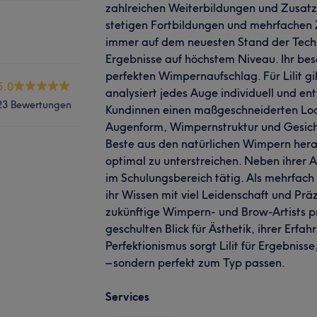
zahlreichen Weiterbildungen und Zusatzq
stetigen Fortbildungen und mehrfachen Ze
immer auf dem neuesten Stand der Techn
Ergebnisse auf höchstem Niveau. Ihr bes
perfekten Wimpernaufschlag. Für Lilit gi
5.0
analysiert jedes Auge individuell und en
23 Bewertungen
Kundinnen einen maßgeschneiderten Look
Augenform, Wimpernstruktur und Gesich
Beste aus den natürlichen Wimpern hera
optimal zu unterstreichen. Neben ihrer Ar
im Schulungsbereich tätig. Als mehrfach ze
ihr Wissen mit viel Leidenschaft und Präz
zukünftige Wimpern- und Brow-Artists pr
geschulten Blick für Ästhetik, ihrer Erfa
Perfektionismus sorgt Lilit für Ergebniss
– sondern perfekt zum Typ passen.
Services