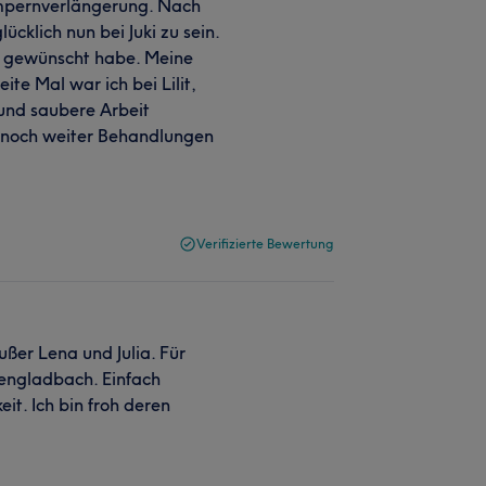
Wimpernverlängerung. Nach
ücklich nun bei Juki zu sein.
ir gewünscht habe. Meine
ite Mal war ich bei Lilit,
 und saubere Arbeit
zt noch weiter Behandlungen
Verifizierte Bewertung
ßer Lena und Julia. Für
engladbach. Einfach
it. Ich bin froh deren