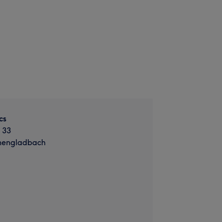
cs
 33
hengladbach