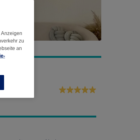
d Anzeigen
nverkehr zu
ebseite an
e-
n
vice