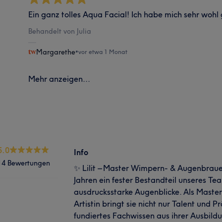
Ein ganz tolles Aqua Facial! Ich habe mich sehr wohl 
Behandelt von Julia
Margarethe
•
vor etwa 1 Monat
Mehr anzeigen...
5.0
Info
14 Bewertungen
✨ Lilit – Master Wimpern- & Augenbrauen Ar
Jahren ein fester Bestandteil unseres Te
ausdrucksstarke Augenblicke. Als Mast
Artistin bringt sie nicht nur Talent und P
fundiertes Fachwissen aus ihrer Ausbild