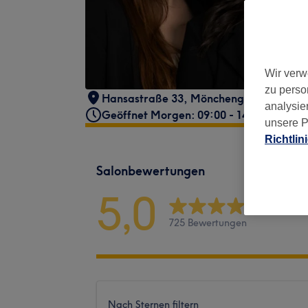
Wir verw
zu perso
Hansastraße 33
,
Mönchengladbach
,
41
analysie
Geöffnet Morgen: 09:00 - 14:00
unsere P
Richtlin
Salonbewertungen
5,0
725 Bewertungen
Nach Sternen filtern