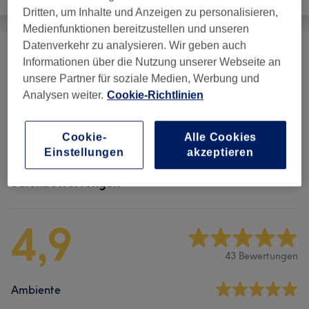
Dritten, um Inhalte und Anzeigen zu personalisieren,
Medienfunktionen bereitzustellen und unseren
Datenverkehr zu analysieren. Wir geben auch
Augenbrauen & Wimpernbehandlungen
(
5
)
ab 20 €
Informationen über die Nutzung unserer Webseite an
unsere Partner für soziale Medien, Werbung und
Permanent Make-Up
(
1
)
199 €
Analysen weiter.
Cookie-Richtlinien
Gesichtsbehandlungen
(
8
)
ab 99 €
Cookie-
Alle Cookies
Einstellungen
akzeptieren
Salonbewertungen
4,9
43 Bewertungen
Ambiente