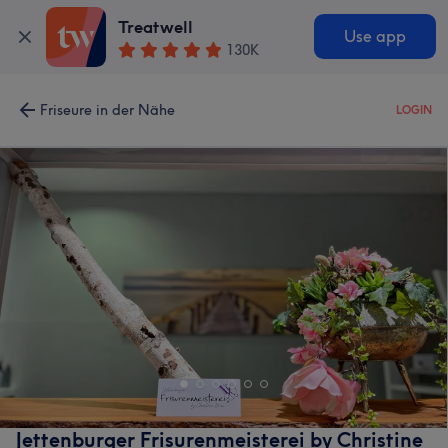
Treatwell
Use app
130K
Friseure in der Nähe
LOGIN
Jettenburger Frisurenmeisterei by Christine