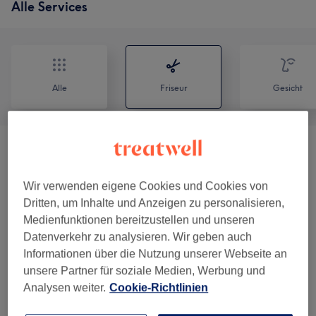
Alle Services
Alle
Friseur
Gesicht
Damen - Haarschnitte & Stylings
(
6
)
ab 15 €
Wir verwenden eigene Cookies und Cookies von
Damen - Farbe & Coloration
(
7
)
ab 77 €
Dritten, um Inhalte und Anzeigen zu personalisieren,
Medienfunktionen bereitzustellen und unseren
Haarkuren & Pflege
(
3
)
ab 20 €
Datenverkehr zu analysieren. Wir geben auch
Informationen über die Nutzung unserer Webseite an
Herren - Haarschnitte & Stylings
(
4
)
ab 12 €
unsere Partner für soziale Medien, Werbung und
Analysen weiter.
Cookie-Richtlinien
Herren - Farbe & Grauhaarkaschierung
(
1
)
34 €