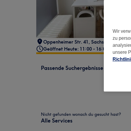
Wir verw
zu perso
Oppenheimer Str. 41
,
Sachsenhausen
,
F
analysie
Geöffnet Heute: 11:00 - 16:00
unsere P
Richtlin
Passende Suchergebnisse
Nicht gefunden wonach du gesucht hast?
Alle Services