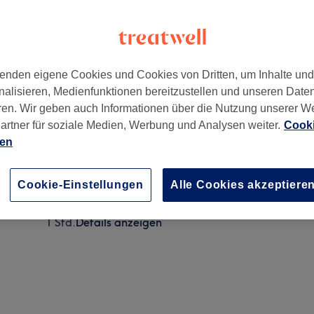
enden eigene Cookies und Cookies von Dritten, um Inhalte un
nalisieren, Medienfunktionen bereitzustellen und unseren Date
rankfurt am Main
,
60594
ren. Wir geben auch Informationen über die Nutzung unserer W
artner für soziale Medien, Werbung und Analysen weiter.
Cooki
ien
Maniküre mit Shellac
45 Min.
Details anzeigen
Cookie-Einstellungen
Alle Cookies akzeptiere
Maniküre mit Rubberbase Gel Natur
1 Std.
Details anzeigen