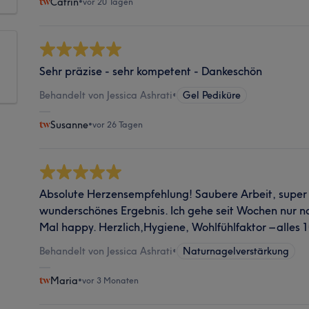
Catrin
•
vor 20 Tagen
Sehr präzise - sehr kompetent - Dankeschön
Behandelt von Jessica Ashrati
•
Gel Pediküre
Susanne
•
vor 26 Tagen
Absolute Herzensempfehlung! Saubere Arbeit, super
wunderschönes Ergebnis. Ich gehe seit Wochen nur no
Mal happy. Herzlich,Hygiene, Wohlfühlfaktor – alles 
Behandelt von Jessica Ashrati
•
Naturnagelverstärkung
Maria
•
vor 3 Monaten