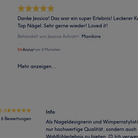
Danke Jessica! Das war ein super Erlebnis! Leckerer K
Top Nägel. Sehr gerne wieder! Loved it!
Behandelt von Jessica Ashrati
•
Maniküre
Anna
•
vor 4 Monaten
Mehr anzeigen...
5.0
Info
6 Bewertungen
Als Nageldesignerin und Wimpernstylistin 
nur hochwertige Qualität, sondern auch 
Wohlfühlerlebnis zu bieten. 😊 Ich verw