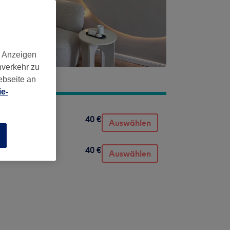
d Anzeigen
nverkehr zu
ebseite an
e-
40 €
Auswählen
n
40 €
Auswählen