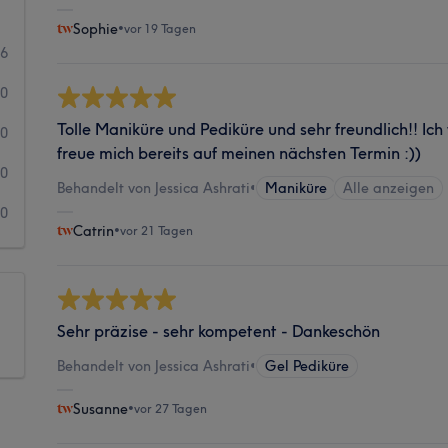
Sophie
•
vor 19 Tagen
6
0
Tolle Maniküre und Pediküre und sehr freundlich!! Ic
0
freue mich bereits auf meinen nächsten Termin :))
0
Behandelt von Jessica Ashrati
•
Maniküre
Alle anzeigen
0
Catrin
•
vor 21 Tagen
Sehr präzise - sehr kompetent - Dankeschön
Behandelt von Jessica Ashrati
•
Gel Pediküre
Susanne
•
vor 27 Tagen