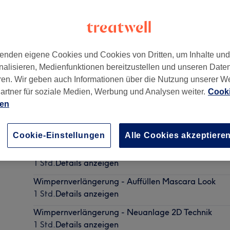
enden eigene Cookies und Cookies von Dritten, um Inhalte un
nalisieren, Medienfunktionen bereitzustellen und unseren Date
rankfurt am Main
,
60594
ren. Wir geben auch Informationen über die Nutzung unserer W
artner für soziale Medien, Werbung und Analysen weiter.
Cooki
ien
Wimpernverlängerung - Neuanlage 1:1 Technik
1 Std.
Details anzeigen
Cookie-Einstellungen
Alle Cookies akzeptiere
Wimpernverlängerung - Neuanlage 1:1 Technik
1 Std.
Details anzeigen
Wimpernverlängerung - Auffüllen Mascara Look
1 Std.
Details anzeigen
Wimpernverlängerung - Neuanlage 2D Technik
1 Std.
Details anzeigen