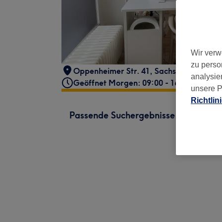
Wir verw
zu perso
Oppenheimer Str. 41
,
Sachsenhausen
,
F
analysie
Geöffnet Morgen: 09:00 - 16:00
unsere P
Richtlin
Passende Suchergebnisse