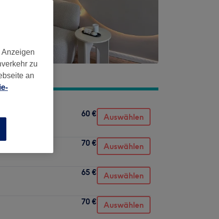
d Anzeigen
nverkehr zu
ebseite an
e-
60 €
Auswählen
n
70 €
Auswählen
65 €
Auswählen
70 €
Auswählen