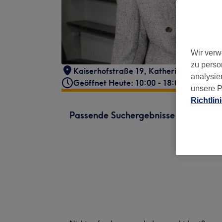
Wir verw
zu perso
Kaiserhofstraße 19
,
Katherina Brittani F
analysie
Geöffnet Heute: 10:00 - 18:00
unsere P
Richtlin
Passende Suchergebnisse