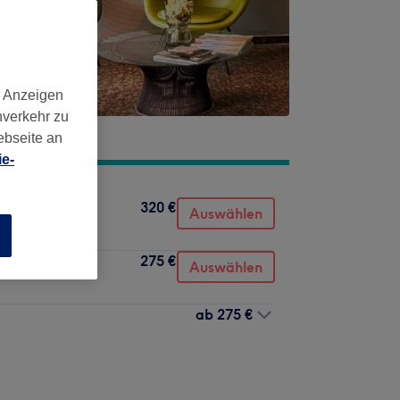
d Anzeigen
nverkehr zu
ebseite an
e-
320 €
Auswählen
n
275 €
Auswählen
ab
275 €