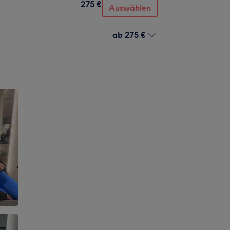
275 €
Auswählen
ab
275 €