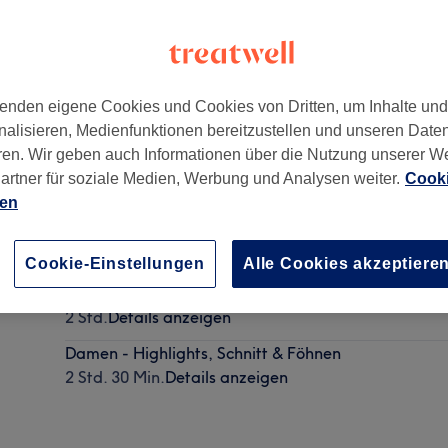
enden eigene Cookies und Cookies von Dritten, um Inhalte un
nalisieren, Medienfunktionen bereitzustellen und unseren Date
risör
,
Innenstadt I
,
Frankfurt am Main
,
60313
ren. Wir geben auch Informationen über die Nutzung unserer W
artner für soziale Medien, Werbung und Analysen weiter.
Cooki
ien
Damen - Paintings, Schnitt & Föhnen
2 Std. 30 Min.
Details anzeigen
Cookie-Einstellungen
Alle Cookies akzeptiere
Damen - Highlights & Föhnen
2 Std.
Details anzeigen
Damen - Highlights, Schnitt & Föhnen
2 Std. 30 Min.
Details anzeigen