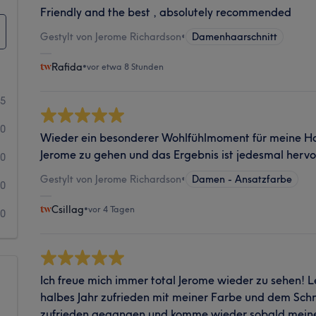
Friendly and the best , absolutely recommended
Gestylt von Jerome Richardson
•
Damenhaarschnitt
Rafida
•
vor etwa 8 Stunden
45
0
Wieder ein besonderer Wohlfühlmoment für meine Ha
Jerome zu gehen und das Ergebnis ist jedesmal herv
0
Gestylt von Jerome Richardson
•
Damen - Ansatzfarbe
0
Csillag
•
vor 4 Tagen
0
Ich freue mich immer total Jerome wieder zu sehen! Le
halbes Jahr zufrieden mit meiner Farbe und dem Schni
zufrieden gegangen und komme wieder sobald mein