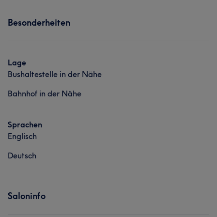
Portfolio
Services
Haarentfernung
Besonderheiten
Nägel
Gesicht
Massage
Portfolio
Haarentfernung
Lage
Bushaltestelle in der Nähe
Portfolio
Bahnhof in der Nähe
Sprachen
Englisch
Deutsch
Saloninfo