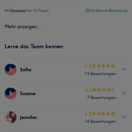
Vanessa
•
vor 22 Tagen
Verifizierte Bewertung
Mehr anzeigen...
Lerne das Team kennen
5.0
S
Sofia
13 Bewertungen
Services
4.6
S
Susane
7 Bewertungen
Nägel
Gesicht
Massage
Services
4.8
Haarentfernung
Jennifer
14 Bewertungen
Nägel
Gesicht
Massage