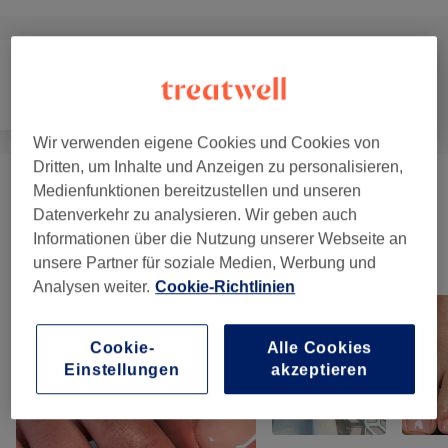
Haarentfernung
Gesicht
Massage
Wir verwenden eigene Cookies und Cookies von
Dritten, um Inhalte und Anzeigen zu personalisieren,
Medienfunktionen bereitzustellen und unseren
Massagen
(
9
)
ab 15 €
Datenverkehr zu analysieren. Wir geben auch
Informationen über die Nutzung unserer Webseite an
Unsere Arbeit
unsere Partner für soziale Medien, Werbung und
Bild anklicken für weitere Details
Analysen weiter.
Cookie-Richtlinien
Cookie-
Alle Cookies
Einstellungen
akzeptieren