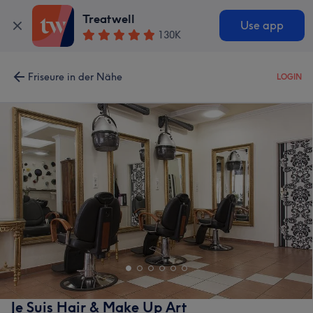
Treatwell
Use app
130K
Friseure in der Nähe
LOGIN
Je Suis Hair & Make Up Art