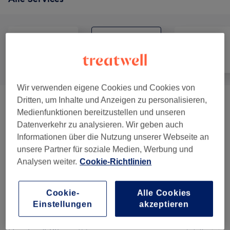
Alle
Friseur
Gesicht
Wir verwenden eigene Cookies und Cookies von
Dritten, um Inhalte und Anzeigen zu personalisieren,
Haarschnitte & Stylings M/w/d
(
4
)
ab 10 €
Medienfunktionen bereitzustellen und unseren
Datenverkehr zu analysieren. Wir geben auch
Farbe & Coloration Pakete
(
9
)
ab 140 €
Informationen über die Nutzung unserer Webseite an
unsere Partner für soziale Medien, Werbung und
Überlängen Und Mehraufwand
(
3
)
ab 5 €
Analysen weiter.
Cookie-Richtlinien
Farbe & Coloration
(
8
)
ab 50 €
Cookie-
Alle Cookies
Einstellungen
akzeptieren
Kinderhaarschnitt
(
1
)
30 €