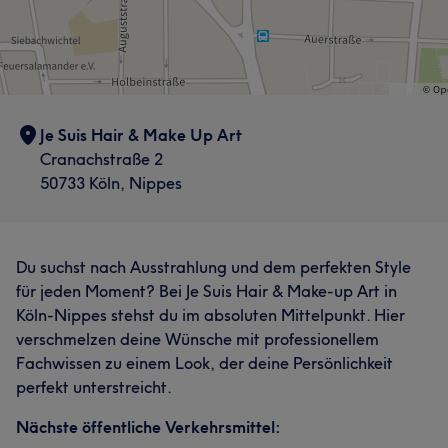
Je Suis Hair & Make Up Art
Cranachstraße 2
Was unsere Kunden über Sabrina sagen
50733 Köln, Nippes
Professionell
29
Kompetent
24
Sympathisch
18
Herzlich
13
Was unsere Kunden über Jasmin sagen
Du suchst nach Ausstrahlung und dem perfekten Style
für jeden Moment? Bei Je Suis Hair & Make-up Art in
Sympathisch
16
Professionell
11
Kompetent
10
Köln-Nippes stehst du im absoluten Mittelpunkt. Hier
Talentiert
8
verschmelzen deine Wünsche mit professionellem
Fachwissen zu einem Look, der deine Persönlichkeit
perfekt unterstreicht.
Nächste öffentliche Verkehrsmittel: