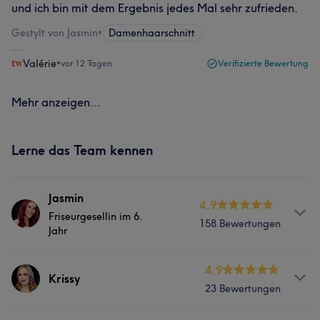
und ich bin mit dem Ergebnis jedes Mal sehr zufrieden.
Gestylt von Jasmin
•
Damenhaarschnitt
Valérie
•
vor 12 Tagen
Verifizierte Bewertung
Mehr anzeigen...
Lerne das Team kennen
Jasmin
4.9
Friseurgesellin im 6.
158 Bewertungen
Jahr
Info
4.9
Krissy
23 Bewertungen
Jasmin ist seit sechs Jahren ein fester Bestandteil unseres
Teams und ein absoluter Farbprofi. Sie erkennt jeden