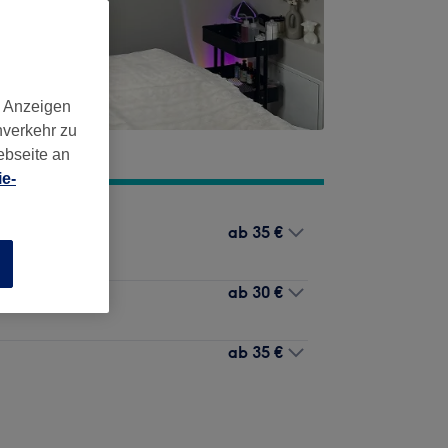
d Anzeigen
nverkehr zu
ebseite an
e-
ab
35 €
n
ab
30 €
ab
35 €