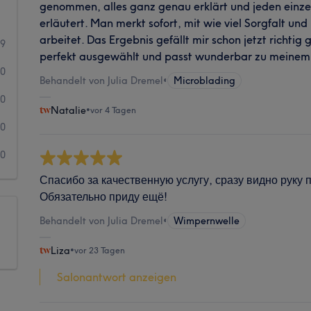
genommen, alles ganz genau erklärt und jeden einzel
erläutert. Man merkt sofort, mit wie viel Sorgfalt und
arbeitet. Das Ergebnis gefällt mir schon jetzt richtig
9
perfekt ausgewählt und passt wunderbar zu meinem
0
Behandelt von Julia Dremel
•
Microblading
0
Natalie
•
vor 4 Tagen
0
0
Спасибо за качественную услугу, сразу видно руку
Обязательно приду ещё!
Behandelt von Julia Dremel
•
Wimpernwelle
Liza
•
vor 23 Tagen
Salonantwort anzeigen