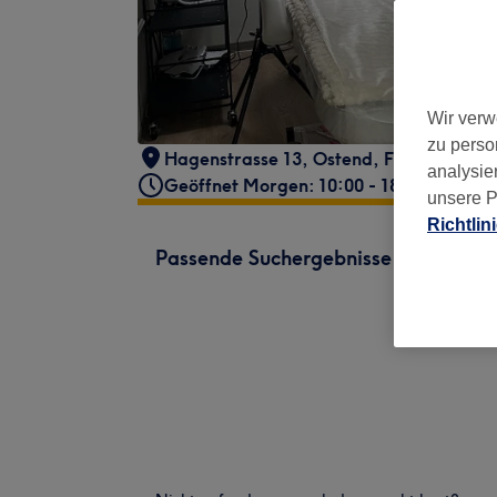
Wir verw
zu perso
Hagenstrasse 13
,
Ostend
,
Frankfurt am
analysie
Geöffnet Morgen: 10:00 - 18:00
unsere P
Richtlin
Passende Suchergebnisse