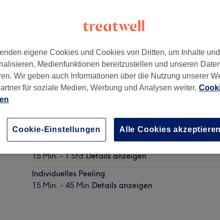
enden eigene Cookies und Cookies von Dritten, um Inhalte un
nalisieren, Medienfunktionen bereitzustellen und unseren Date
 Main
,
60314
ren. Wir geben auch Informationen über die Nutzung unserer W
artner für soziale Medien, Werbung und Analysen weiter.
Cooki
ien
Lash- und Browlifting
35 Min. - 1 Std. 30 Min.
Details anzeigen
Cookie-Einstellungen
Alle Cookies akzeptiere
Microneedling
15 Min. - 1 Std.
Details anzeigen
Individuelles Peeling
15 Min. - 45 Min.
Details anzeigen