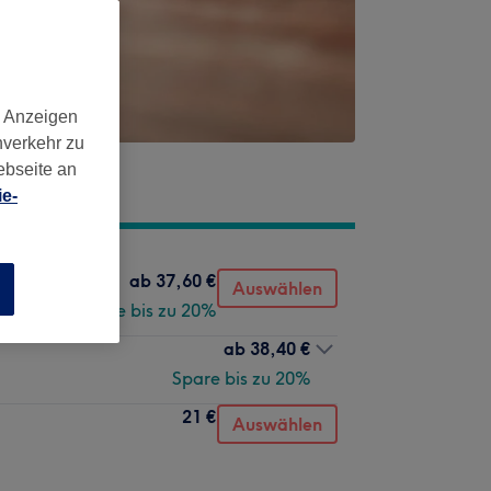
d Anzeigen
nverkehr zu
ebseite an
e-
ab
37,60 €
Auswählen
n
Spare bis zu 20%
ab
38,40 €
Spare bis zu 20%
21 €
Auswählen