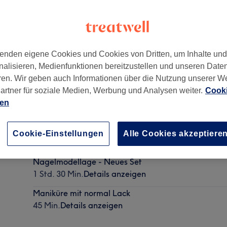
enden eigene Cookies und Cookies von Dritten, um Inhalte un
nalisieren, Medienfunktionen bereitzustellen und unseren Date
ren. Wir geben auch Informationen über die Nutzung unserer W
artner für soziale Medien, Werbung und Analysen weiter.
Cooki
ien
Nagelmodellage - Auffüllen
Cookie-Einstellungen
Alle Cookies akzeptiere
1 Std. 30 Min.
Details anzeigen
Nagelmodellage - Neues Set
1 Std. 30 Min.
Details anzeigen
Maniküre mit normal Lack
45 Min.
Details anzeigen