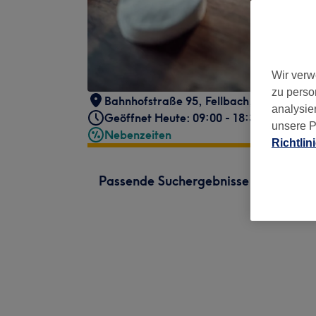
Wir verw
zu perso
Bahnhofstraße 95
,
Fellbach
,
70736
analysie
Geöffnet Heute: 09:00 - 18:30
unsere P
Nebenzeiten
Richtlin
Passende Suchergebnisse