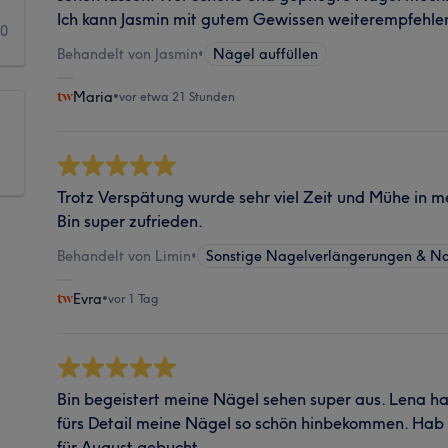
Ich kann Jasmin mit gutem Gewissen weiterempfehle
0
Behandelt von Jasmin
•
Nägel auffüllen
Maria
•
vor etwa 21 Stunden
Trotz Verspätung wurde sehr viel Zeit und Mühe in 
Bin super zufrieden.
Behandelt von Limin
•
Sonstige Nagelverlängerungen & N
Evra
•
vor 1 Tag
Bin begeistert meine Nägel sehen super aus. Lena hat
fürs Detail meine Nägel so schön hinbekommen. Hab 
für August gebucht.