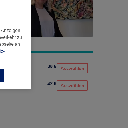
d Anzeigen
nverkehr zu
ebseite an
e-
38 €
Auswählen
n
42 €
Auswählen