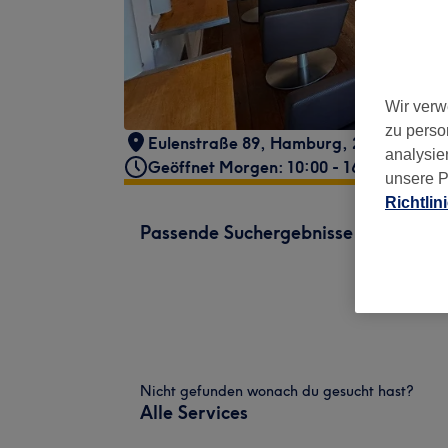
Wir verw
zu perso
Eulenstraße 89
,
Hamburg
,
22763
analysie
Geöffnet Morgen: 10:00 - 16:00
unsere P
Richtlin
Passende Suchergebnisse
Nicht gefunden wonach du gesucht hast?
Alle Services