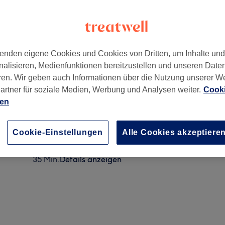
enden eigene Cookies und Cookies von Dritten, um Inhalte un
nalisieren, Medienfunktionen bereitzustellen und unseren Date
ren. Wir geben auch Informationen über die Nutzung unserer W
artner für soziale Medien, Werbung und Analysen weiter.
Cooki
ien
Herren - Trockenhaarschnitt
30 Min.
Details anzeigen
Cookie-Einstellungen
Alle Cookies akzeptiere
Herren - Waschen, Schneiden & Föhnen
35 Min.
Details anzeigen