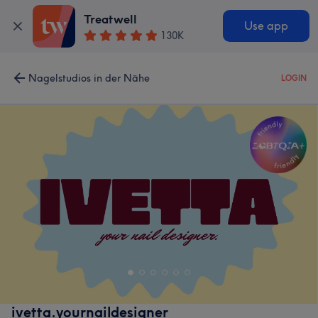
Treatwell
Use app
130K
Nagelstudios in der Nähe
LOGIN
ivetta.yournaildesigner