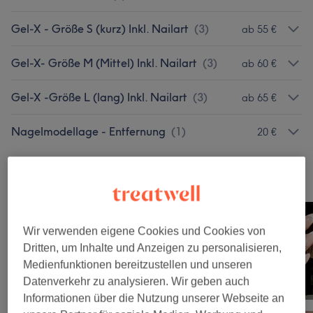
Gel-X - Größe S (kurz) Inkl. Nailart
(
3
)
ab 55 €
Gel-X- Größe M (Mittel) Inkl. Nailart
(
3
)
ab 60 €
Gel-X -Größe L (lang) Inkl. Nailart
(
3
)
ab 65 €
Nagelmodellage - Entfernung
(
1
)
20 €
Unsere Arbeit
Bild anklicken für weitere Details
Wir verwenden eigene Cookies und Cookies von
Dritten, um Inhalte und Anzeigen zu personalisieren,
Medienfunktionen bereitzustellen und unseren
Datenverkehr zu analysieren. Wir geben auch
Informationen über die Nutzung unserer Webseite an