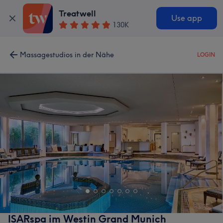
Treatwell
Use app
130K
Massagestudios in der Nähe
LOGIN
ISARspa im Westin Grand Munich