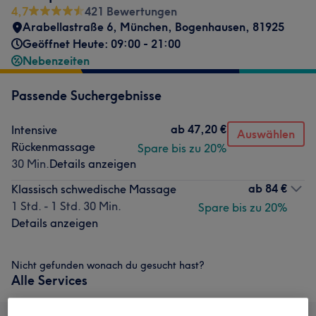
4,7
421 Bewertungen
Arabellastraße 6
,
München, Bogenhausen
,
81925
Geöffnet Heute: 09:00 - 21:00
Nebenzeiten
Passende Suchergebnisse
ab
47,20 €
Intensive
Auswählen
Rückenmassage
Spare bis zu 20%
30 Min.
Details anzeigen
ab
84 €
Klassisch schwedische Massage
1 Std. - 1 Std. 30 Min.
Spare bis zu 20%
Details anzeigen
Nicht gefunden wonach du gesucht hast?
Alle Services