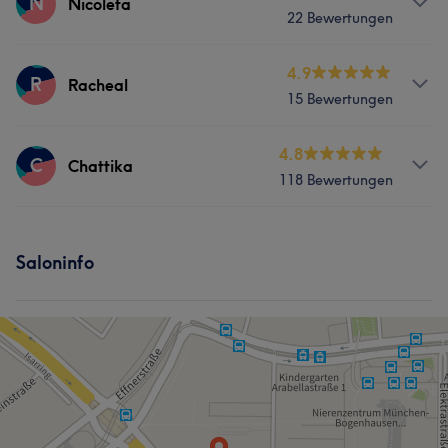
N
Nicoleta
22 Bewertungen
Körper
Gesicht
Massage
Services
4.9
R
Racheal
Was unsere Kunden über Julia sagen
15 Bewertungen
Körper
Gesicht
Massage
Professionell
7
Kompetent
5
Erfahren
5
Services
4.8
C
Chattika
118 Bewertungen
Körper
Gesicht
Massage
Services
Saloninfo
Körper
Gesicht
Massage
Was unsere Kunden über Chattika sagen
Kompetent
7
Talentiert
6
Aufmerksam
5