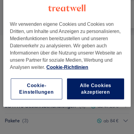
Alle
Gesicht
Massage
Wir verwenden eigene Cookies und Cookies von
Dritten, um Inhalte und Anzeigen zu personalisieren,
Medienfunktionen bereitzustellen und unseren
Datenverkehr zu analysieren. Wir geben auch
Summer Special Isar Spa
(
2
)
ab 84 €
Informationen über die Nutzung unserer Webseite an
unsere Partner für soziale Medien, Werbung und
Signatur Behandlungen
(
2
)
ab 84 €
Analysen weiter.
Cookie-Richtlinien
Behandlungen
(
6
)
ab 84 €
Cookie-
Alle Cookies
Express Behandlungen
(
5
)
ab 47,20 €
Einstellungen
akzeptieren
SOTHYS Gesichtsbehandlungen
(
4
)
ab 47,20 €
Pakete
(
3
)
ab 84 €