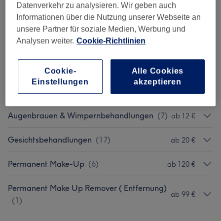
ab 79 €
Datenverkehr zu analysieren. Wir geben auch
8
(
1
)
Informationen über die Nutzung unserer Webseite an
unsere Partner für soziale Medien, Werbung und
✨planoplas® Plasma Pen Treatment –
ab 100 €
Analysen weiter.
Cookie-Richtlinien
Testsieger Aus Deutschland
(
1
)
Warzen Und Fibrome Entfernen
(
1
)
ab 60 €
Cookie-
Alle Cookies
Einstellungen
akzeptieren
YAG Laser Hollywood Peeling
(
1
)
119 €
Augenbrauen & Wimpernbehandlungen
(
7
)
ab 12 €
Gesichtsbehandlungen
(
17
)
ab 20 €
Permanent Make-Up
(
6
)
ab 120 €
Permanent Make Up Remover ( Entfernung)
ab 99 €
(
1
)