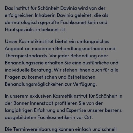
Das Institut für Schönheit Davinia wird von der
Was unsere Kunden über Davinia sagen
erfolgreichen Inhaberin Davinia geleitet, die als
Kompetent
24
Professionell
19
Erfahren
13
dermatologisch geprüfte Fachkosmetikerin und
Hautspezialistin bekannt ist.
Freundlich
10
Unser Kosmetikinstitut bietet ein umfangreiches
Angebot an modernen Behandlungsmethoden und
Therapiestandards. Vor jeder Behandlung oder
Behandlungsserie erhalten Sie eine ausführliche und
individuelle Beratung. Wir stehen Ihnen auch für alle
Fragen zu kosmetischen und ästhetischen
Behandlungsmöglichkeiten zur Verfügung.
In unserem exklusiven Kosmetikinstitut für Schönheit in
der Bonner Innenstadt profitieren Sie von der
langjährigen Erfahrung und Expertise unserer bestens
ausgebildeten Fachkosmetikerin vor Ort.
Die Terminvereinbarung können einfach und schnell