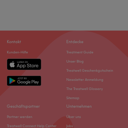
Kontakt
Entdecke
Kunden-Hilfe
Treatment Guide
Unser Blog
Treatwell Geschenkgutschein
Newsletter Anmeldung
The Treatwell Glossary
Sitemap
Geschäftspartner
Unternehmen
Partner werden
Über uns
Treatwell Connect Help Center
Jobs