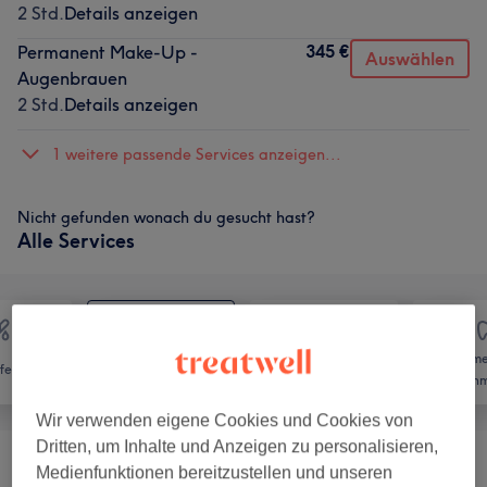
2 Std.
Details anzeigen
345 €
Permanent Make-Up -
Auswählen
Augenbrauen
2 Std.
Details anzeigen
1 weitere passende Services anzeigen...
Nicht gefunden wonach du gesucht hast?
Alle Services
Kosme
fernung
Gesicht
Körper
Zahnm
Wir verwenden eigene Cookies und Cookies von
Dritten, um Inhalte und Anzeigen zu personalisieren,
Microneedling Mit Radiofrequens Morpheus
Medienfunktionen bereitzustellen und unseren