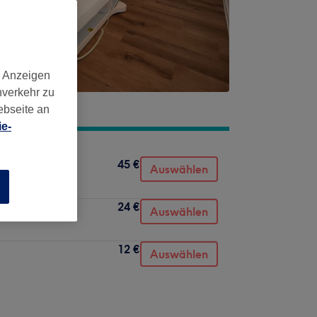
d Anzeigen
nverkehr zu
ebseite an
e-
45 €
Auswählen
n
24 €
Auswählen
12 €
Auswählen