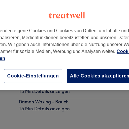
enden eigene Cookies und Cookies von Dritten, um Inhalte un
nalisieren, Medienfunktionen bereitzustellen und unseren Date
furt am Main, Bockenheim
,
60487
ren. Wir geben auch Informationen über die Nutzung unserer W
artner für soziale Medien, Werbung und Analysen weiter.
Cooki
ien
Damen Waxing - Brazilian Hollywood Cut & Pofalte
45 Min.
Details anzeigen
Cookie-Einstellungen
Alle Cookies akzeptiere
Damen Waxing - Achseln
15 Min.
Details anzeigen
Damen Waxing - Bauch
15 Min.
Details anzeigen