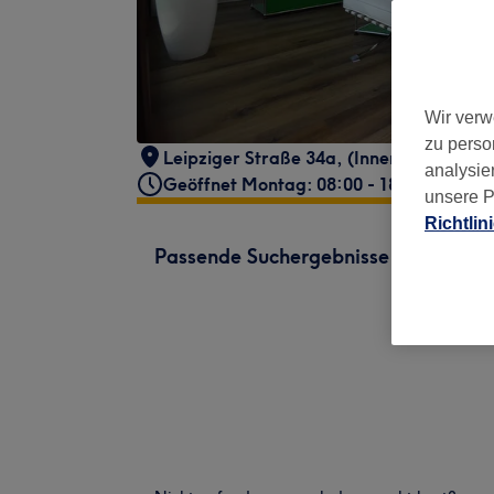
Wir verw
zu perso
Leipziger Straße 34a
,
(Innenhof)
,
Frank
analysie
Geöffnet Montag: 08:00 - 18:00
unsere P
Richtlin
Passende Suchergebnisse