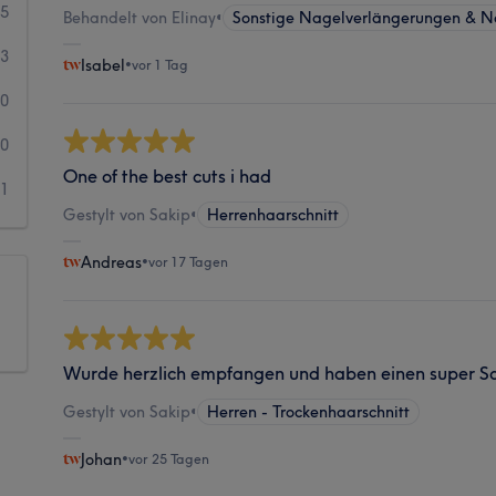
15
Behandelt von Elinay
•
Sonstige Nagelverlängerungen & N
3
Isabel
•
vor 1 Tag
0
0
One of the best cuts i had
1
Gestylt von Sakip
•
Herrenhaarschnitt
Andreas
•
vor 17 Tagen
Wurde herzlich empfangen und haben einen super Sc
Gestylt von Sakip
•
Herren - Trockenhaarschnitt
Johan
•
vor 25 Tagen