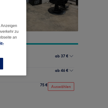
d Anzeigen
nverkehr zu
ebseite an
e-
ab
37 €
n
ab
46 €
nk
75 €
Auswählen