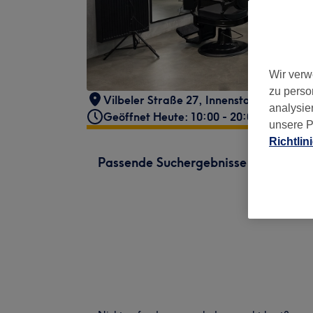
Wir verw
zu perso
Vilbeler Straße 27
,
Innenstadt I
,
Frankf
analysie
Geöffnet Heute: 10:00 - 20:00
unsere P
Richtlin
Passende Suchergebnisse