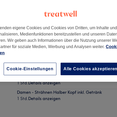
enden eigene Cookies und Cookies von Dritten, um Inhalte un
nalisieren, Medienfunktionen bereitzustellen und unseren Date
urt am Main
,
60313
ren. Wir geben auch Informationen über die Nutzung unserer W
artner für soziale Medien, Werbung und Analysen weiter.
Cooki
ien
Damen - Waschen & Schneiden inkl. Getränk
45 Min.
Details anzeigen
Cookie-Einstellungen
Alle Cookies akzeptiere
Damen - Waschen, Schneiden & Föhnen inkl. Geträ
1 Std.
Details anzeigen
Damen - Strähnen Halber Kopf inkl. Getränk
1 Std.
Details anzeigen