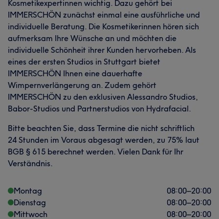
Kosmetikexpertinnen wichtig. Dazu gehört bei
IMMERSCHÖN zunächst einmal eine ausführliche und
Was unsere Kunden über Sandra sagen
individuelle Beratung. Die Kosmetikerinnen hören sich
aufmerksam Ihre Wünsche an und möchten die
Professionell
26
Kompetent
18
Sympathisch
15
individuelle Schönheit ihrer Kunden hervorheben. Als
eines der ersten Studios in Stuttgart bietet
Gründlich
13
IMMERSCHÖN Ihnen eine dauerhafte
Wimpernverlängerung an. Zudem gehört
IMMERSCHÖN zu den exklusiven Alessandro Studios,
Babor-Studios und Partnerstudios von Hydrafacial.
Bitte beachten Sie, dass Termine die nicht schriftlich
24 Stunden im Voraus abgesagt werden, zu 75% laut
BGB § 615 berechnet werden. Vielen Dank für Ihr
Verständnis.
Montag
08:00
–
20:00
Dienstag
08:00
–
20:00
Mittwoch
08:00
–
20:00