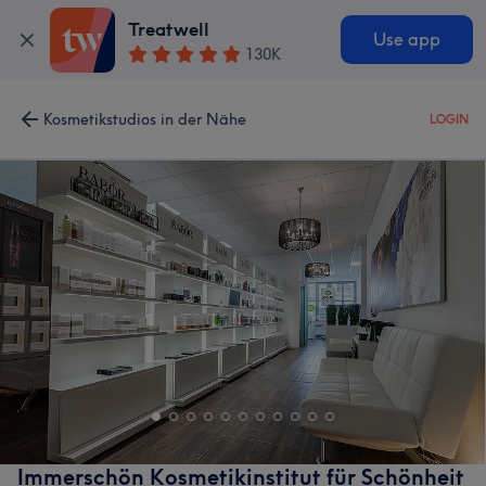
Treatwell
Use app
130K
Kosmetikstudios in der Nähe
LOGIN
Immerschön Kosmetikinstitut für Schönheit