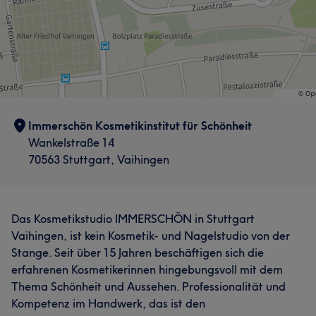
Sympathisch
13
Professionell
13
Gründlich
11
Freundlich
11
Was unsere Kunden über Dorina sagen
Professionell
18
Kompetent
14
Erfahren
12
Gründlich
12
Immerschön Kosmetikinstitut für Schönheit
Was unsere Kunden über Mona sagen
Wankelstraße 14
Herzlich
5
70563 Stuttgart, Vaihingen
Das Kosmetikstudio IMMERSCHÖN in Stuttgart
Vaihingen, ist kein Kosmetik- und Nagelstudio von der
Stange. Seit über 15 Jahren beschäftigen sich die
erfahrenen Kosmetikerinnen hingebungsvoll mit dem
Thema Schönheit und Aussehen. Professionalität und
Kompetenz im Handwerk, das ist den