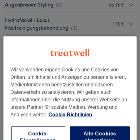
Augenbrauen Styling
(
3
)
ab 16 €
Hydrafacial - Luxus
175 €
Hautreinigungsbehandlung
(
1
)
Zusatz-Verwöhnprogramm (buchbar Zu
ab 20 €
Jeder Gesichtsbehandlung)
(
5
)
Wimpernverlängerung
(
10
)
ab 30 €
Wir verwenden eigene Cookies und Cookies von
Dritten, um Inhalte und Anzeigen zu personalisieren,
Hand- & Nagelpflege
(
5
)
ab 30 €
Medienfunktionen bereitzustellen und unseren
Datenverkehr zu analysieren. Wir geben auch
Nageldesign (zubuchbare Dienstleistungen)
Informationen über die Nutzung unserer Webseite an
ab 9 €
(
5
)
unsere Partner für soziale Medien, Werbung und
Analysen weiter.
Cookie-Richtlinien
Klassische Fusspflege
(
4
)
ab 25 €
Cookie-
Alle Cookies
Fusspflege (zubuchbare Dienstleistungen)
ab 10 €