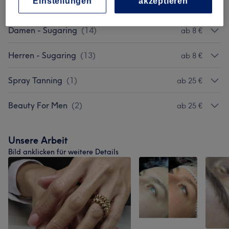
Einstellungen
akzeptieren
(
2
)
Damen - Sugaring
(
14
)
ab 8 €
Herren - Sugaring
(
13
)
ab 8 €
Spray Tanning
(
1
)
ab 25 €
Beauty For Men
(
2
)
ab 25 €
Unsere Arbeit
Bild anklicken für weitere Details