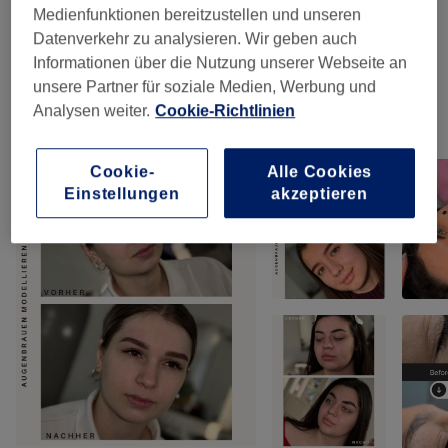
Damen Waxing
(
33
)
ab 5 €
Medienfunktionen bereitzustellen und unseren
Datenverkehr zu analysieren. Wir geben auch
Damen Sugaring
(
30
)
ab 5 €
Informationen über die Nutzung unserer Webseite an
unsere Partner für soziale Medien, Werbung und
Analysen weiter.
Cookie-Richtlinien
Unsere Arbeit
Bild anklicken für weitere Details
Cookie-
Alle Cookies
Einstellungen
akzeptieren