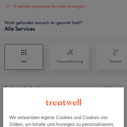
5 weitere passende Services anzeigen...
Nicht gefunden wonach du gesucht hast?
Alle Services
Alle
Haarentfernung
Gesicht
Fadentechnik
(
6
)
ab 10 €
Wimpern
(
2
)
ab 15 €
Augenbrauen
(
4
)
ab 15 €
Wir verwenden eigene Cookies und Cookies von
Dritten, um Inhalte und Anzeigen zu personalisieren,