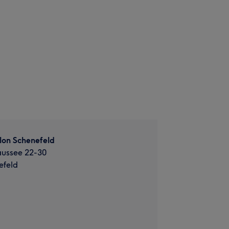
alon Schenefeld
aussee 22-30
efeld