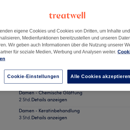
enden eigene Cookies und Cookies von Dritten, um Inhalte un
nalisieren, Medienfunktionen bereitzustellen und unseren Date
2869
ren. Wir geben auch Informationen über die Nutzung unserer W
artner für soziale Medien, Werbung und Analysen weiter.
Cooki
ien
Damen - Haare glätten
Cookie-Einstellungen
Alle Cookies akzeptiere
20 Min.
Details anzeigen
Damen - Chemische Glättung
2 Std.
Details anzeigen
Damen - Keratinbehandlung
3 Std.
Details anzeigen