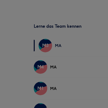
Lerne das Team kennen
M3
MA
M4
MA
M1
MA