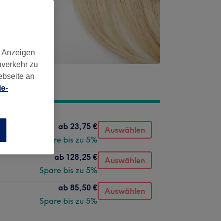
d Anzeigen
nverkehr zu
ebseite an
e-
ab
23,75 €
Auswählen
n
Spare bis zu 5%
ab
128,25 €
Auswählen
Spare bis zu 5%
ab
85,50 €
Auswählen
Spare bis zu 5%