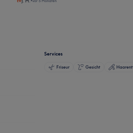
J. M.
•
vor 5 Monaten
Services
Friseur
Gesicht
Haarent