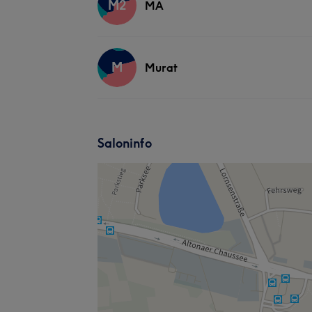
M2
MA
M
Murat
Saloninfo