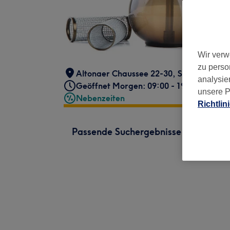
Wir verw
zu perso
Altonaer Chaussee 22-30
,
Schenefeld
,
2
analysie
Geöffnet Morgen: 09:00 - 19:00
unsere P
Nebenzeiten
Richtlin
Passende Suchergebnisse