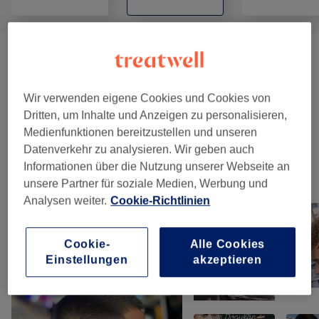
Herren - Haarschnitte & Stylings
(
5
)
ab 20 €
Kinder - Haarschnitte & Stylings
(
1
)
20 €
Wir verwenden eigene Cookies und Cookies von
Dritten, um Inhalte und Anzeigen zu personalisieren,
Damen - Haarschnitte & Stylings
(
10
)
ab 18 €
Medienfunktionen bereitzustellen und unseren
Datenverkehr zu analysieren. Wir geben auch
Informationen über die Nutzung unserer Webseite an
Unsere Arbeit
unsere Partner für soziale Medien, Werbung und
Bild anklicken für weitere Details
Analysen weiter.
Cookie-Richtlinien
Cookie-
Alle Cookies
Einstellungen
akzeptieren