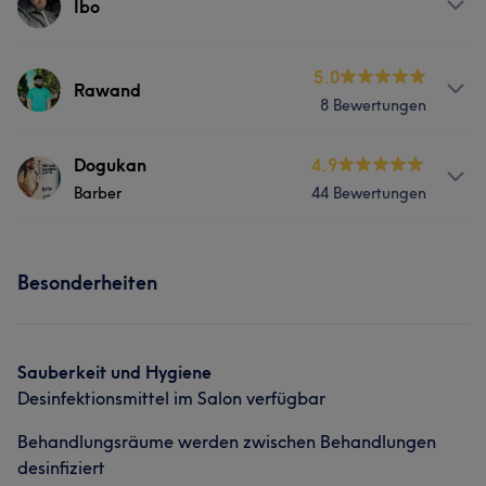
Ibo
Services
5.0
Rawand
8 Bewertungen
Friseur
Gesicht
Services
Dogukan
4.9
Portfolio
Barber
44 Bewertungen
Friseur
Gesicht
Info
Besonderheiten
Ich bin Barbier Dogukan mit über 7 Jahre
Friseurerfahrung
Services
Sauberkeit und Hygiene
Desinfektionsmittel im Salon verfügbar
Friseur
Gesicht
Behandlungsräume werden zwischen Behandlungen
desinfiziert
Portfolio