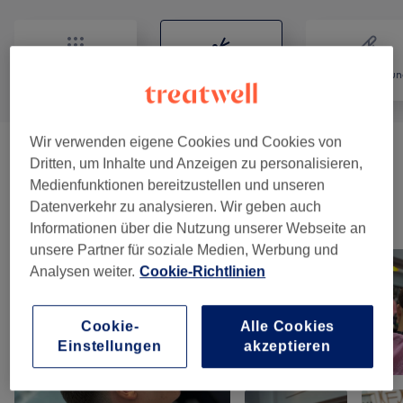
Alle
Friseur
Haarentfernun
Wir verwenden eigene Cookies und Cookies von
Herren - Haarschnitte & Stylings
(
8
)
ab 36 €
Dritten, um Inhalte und Anzeigen zu personalisieren,
Medienfunktionen bereitzustellen und unseren
Datenverkehr zu analysieren. Wir geben auch
Unsere Arbeit
Informationen über die Nutzung unserer Webseite an
Bild anklicken für weitere Details
unsere Partner für soziale Medien, Werbung und
Analysen weiter.
Cookie-Richtlinien
Cookie-
Alle Cookies
Einstellungen
akzeptieren