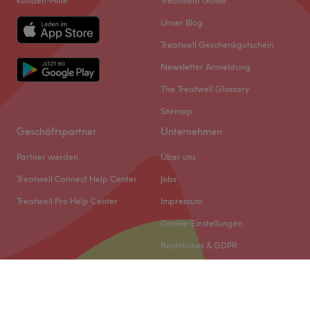
Kunden-Hilfe
Treatment Guide
Unser Blog
Treatwell Geschenkgutschein
Newsletter Anmeldung
The Treatwell Glossary
Sitemap
Geschäftspartner
Unternehmen
Partner werden
Über uns
Treatwell Connect Help Center
Jobs
Treatwell Pro Help Center
Impressum
Cookie-Einstellungen
Rechtliches & GDPR
© 2026 Treatwell DACH GmbH