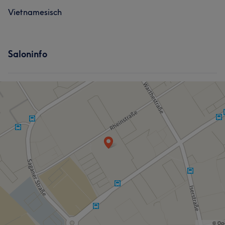
Vietnamesisch
Saloninfo
Was unsere Kunden über Hob sagen
Professionell
8
Kompetent
7
Gründlich
6
Freundlich
5