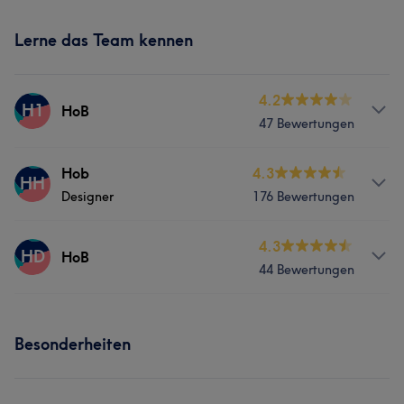
Lerne das Team kennen
4.2
H1
HoB
47 Bewertungen
Services
Hob
4.3
HH
Designer
176 Bewertungen
Nägel
Services
4.3
HD
HoB
Was unsere Kunden über HoB sagen
44 Bewertungen
Nägel
Freundlich
5
Services
Portfolio
Besonderheiten
Nägel