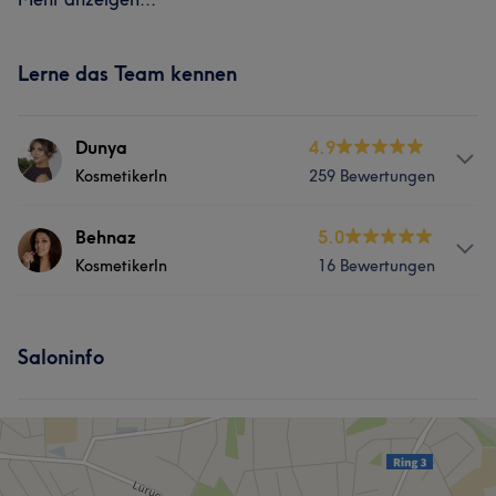
Lerne das Team kennen
Dunya
4.9
KosmetikerIn
259 Bewertungen
Services
Behnaz
5.0
KosmetikerIn
16 Bewertungen
Nägel
Körper
Friseur
Gesicht
Services
Massage
Haarentfernung
Saloninfo
Nägel
Körper
Friseur
Gesicht
Ästhetische Medizin
Massage
Haarentfernung
Beratung und ganzheitliche Behandlungen
Ästhetische Medizin
Was unsere Kunden über Dunya sagen