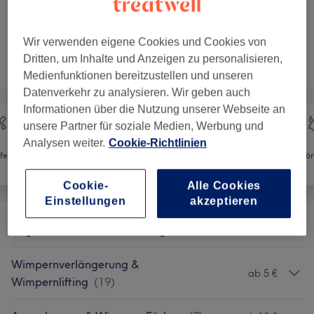
2 Std.
Details anzeigen
Wir verwenden eigene Cookies und Cookies von
Nicht gefunden wonach du gesucht hast?
Dritten, um Inhalte und Anzeigen zu personalisieren,
Alle Services
Medienfunktionen bereitzustellen und unseren
Datenverkehr zu analysieren. Wir geben auch
Informationen über die Nutzung unserer Webseite an
unsere Partner für soziale Medien, Werbung und
Analysen weiter.
Cookie-Richtlinien
fernung
Gesicht
Massage
Kör
Cookie-
Alle Cookies
Einstellungen
akzeptieren
Augenbrauen Formen & Design
(
4
)
ab 15 €
Wimpernverlängerung &
ab 5 €
Wimpernlifting
(
19
)