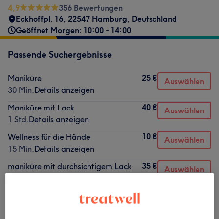
4,9
356 Bewertungen
Eckhoffpl. 16, 22547 Hamburg, Deutschland
Geöffnet Morgen: 10:00 - 14:00
Passende Suchergebnisse
25 €
Maniküre
Auswählen
30 Min.
Details anzeigen
40 €
Maniküre mit Lack
Auswählen
1 Std.
Details anzeigen
10 €
Wellness für die Hände
Auswählen
15 Min.
Details anzeigen
35 €
maniküre mit durchsichtigem Lack
Auswählen
45 Min.
Details anzeigen
Nicht gefunden wonach du gesucht hast?
Alle Services