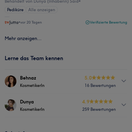
Behandelt von Dunya (Inhaberin) Said
•
Pediküre
Alle anzeigen
Jutta
•
vor 20 Tagen
Verifizierte Bewertung
Mehr anzeigen...
Lerne das Team kennen
Behnaz
5.0
KosmetikerIn
16 Bewertungen
Services
Dunya
4.9
KosmetikerIn
259 Bewertungen
Nägel
Körper
Friseur
Gesicht
Services
Massage
Haarentfernung