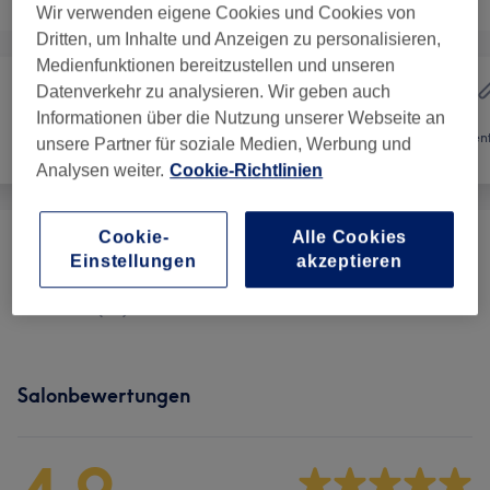
Wir verwenden eigene Cookies und Cookies von
Dritten, um Inhalte und Anzeigen zu personalisieren,
Medienfunktionen bereitzustellen und unseren
Datenverkehr zu analysieren. Wir geben auch
Informationen über die Nutzung unserer Webseite an
Friseur
Nägel
Haarent
unsere Partner für soziale Medien, Werbung und
Analysen weiter.
Cookie-Richtlinien
Cookie-
Alle Cookies
Maniküre & Nagelverlängerungen
(
16
)
ab 10 €
Einstellungen
akzeptieren
Pediküre
(
13
)
ab 10 €
Salonbewertungen