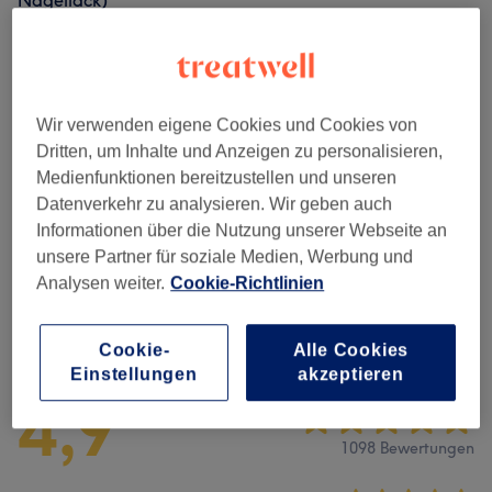
Nagellack)
30 Min.
Details anzeigen
Nicht gefunden wonach du gesucht hast?
Alle Services
Wir verwenden eigene Cookies und Cookies von
Dritten, um Inhalte und Anzeigen zu personalisieren,
Medienfunktionen bereitzustellen und unseren
Maniküre & Pediküre
(
22
)
ab 5 €
Datenverkehr zu analysieren. Wir geben auch
Informationen über die Nutzung unserer Webseite an
Nagelmodellage
(
2
)
ab 99 €
unsere Partner für soziale Medien, Werbung und
Analysen weiter.
Cookie-Richtlinien
Salonbewertungen
Cookie-
Alle Cookies
Einstellungen
akzeptieren
4,9
1098 Bewertungen