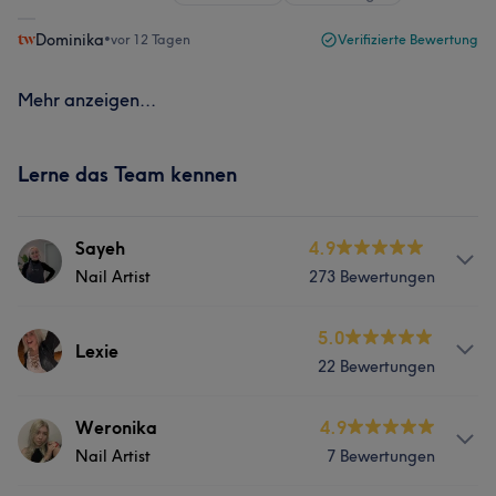
Dominika
•
vor 12 Tagen
Verifizierte Bewertung
Mehr anzeigen...
Lerne das Team kennen
Sayeh
4.9
Nail Artist
273 Bewertungen
Info
5.0
Lexie
22 Bewertungen
Hi, ich bin Sayeh! Seit mehreren Jahren bin ich in der
Beauty Branche tätig und habe mein Herz voll und ganz
dafür entdeckt. Ursprünglich gelernte
Services
Weronika
4.9
Krankenschwester, hat mich meine Leidenschaft zum
Nail Artist
7 Bewertungen
Nägel
Make-up geführt und vor 5 Jahren auch ins Nail Design.