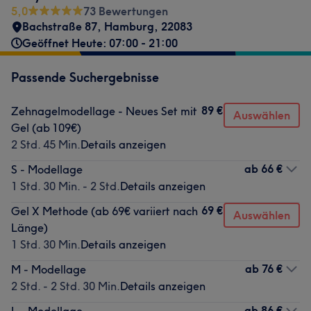
5,0
73 Bewertungen
Bachstraße 87
,
Hamburg
,
22083
Geöffnet Heute: 07:00 - 21:00
Passende Suchergebnisse
89 €
Zehnagelmodellage - Neues Set mit
Auswählen
Gel (ab 109€)
2 Std. 45 Min.
Details anzeigen
ab
66 €
S - Modellage
1 Std. 30 Min. - 2 Std.
Details anzeigen
69 €
Gel X Methode (ab 69€ variiert nach
Auswählen
Länge)
1 Std. 30 Min.
Details anzeigen
ab
76 €
M - Modellage
2 Std. - 2 Std. 30 Min.
Details anzeigen
ab
86 €