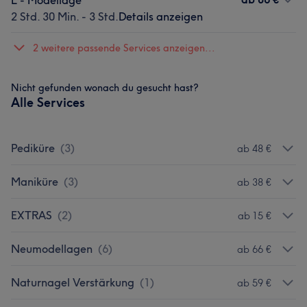
L - Modellage
2 Std. 30 Min. - 3 Std.
Details anzeigen
2 weitere passende Services anzeigen...
Nicht gefunden wonach du gesucht hast?
Alle Services
Pediküre
(
3
)
ab 48 €
Maniküre
(
3
)
ab 38 €
EXTRAS
(
2
)
ab 15 €
Neumodellagen
(
6
)
ab 66 €
Naturnagel Verstärkung
(
1
)
ab 59 €