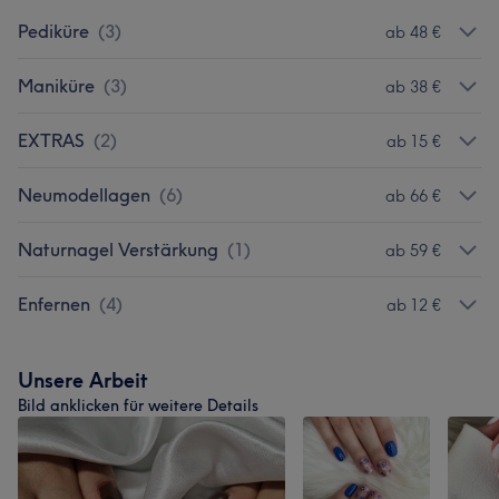
Pediküre
(
3
)
ab 48 €
Maniküre
(
3
)
ab 38 €
EXTRAS
(
2
)
ab 15 €
Neumodellagen
(
6
)
ab 66 €
Naturnagel Verstärkung
(
1
)
ab 59 €
Enfernen
(
4
)
ab 12 €
Unsere Arbeit
Bild anklicken für weitere Details