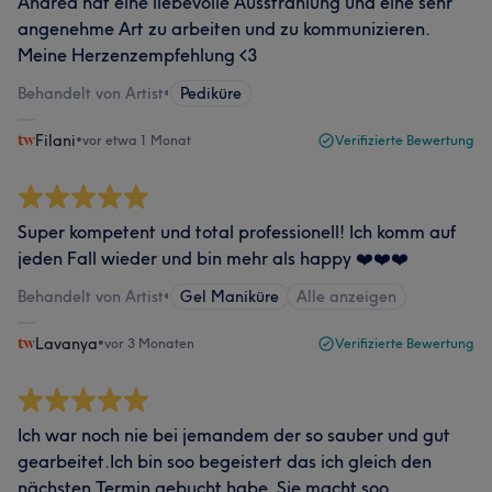
Andrea hat eine liebevolle Ausstrahlung und eine sehr
angenehme Art zu arbeiten und zu kommunizieren.
Meine Herzenzempfehlung <3
Behandelt von Artist
•
Pediküre
Filani
•
vor etwa 1 Monat
Verifizierte Bewertung
Super kompetent und total professionell! Ich komm auf
jeden Fall wieder und bin mehr als happy ❤️❤️❤️
Behandelt von Artist
•
Gel Maniküre
Alle anzeigen
Lavanya
•
vor 3 Monaten
Verifizierte Bewertung
Ich war noch nie bei jemandem der so sauber und gut
gearbeitet.Ich bin soo begeistert das ich gleich den
nächsten Termin gebucht habe. Sie macht soo