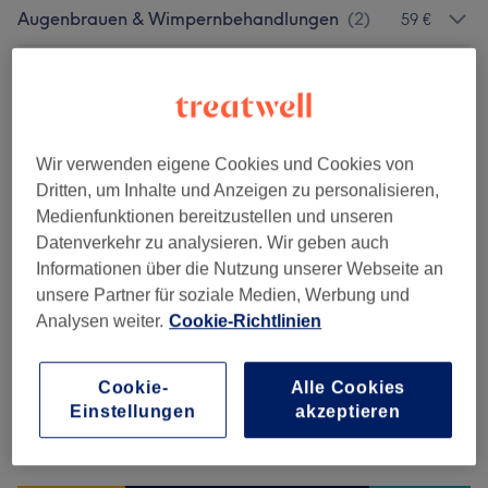
Augenbrauen & Wimpernbehandlungen
(
2
)
59 €
Gesichtsbehandlungen
(
4
)
ab 69 €
Salonbewertungen
Wir verwenden eigene Cookies und Cookies von
Dritten, um Inhalte und Anzeigen zu personalisieren,
Medienfunktionen bereitzustellen und unseren
5,0
Datenverkehr zu analysieren. Wir geben auch
Informationen über die Nutzung unserer Webseite an
17 Bewertungen
unsere Partner für soziale Medien, Werbung und
Analysen weiter.
Cookie-Richtlinien
Ambiente
Sauberkeit
Cookie-
Alle Cookies
Einstellungen
akzeptieren
Service