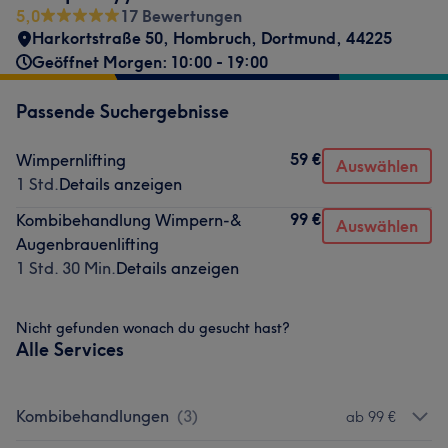
5,0
17 Bewertungen
Harkortstraße 50
,
Hombruch
,
Dortmund
,
44225
Geöffnet Morgen: 10:00 - 19:00
Passende Suchergebnisse
59 €
Wimpernlifting
Auswählen
1 Std.
Details anzeigen
99 €
Kombibehandlung Wimpern-&
Auswählen
Augenbrauenlifting
1 Std. 30 Min.
Details anzeigen
Nicht gefunden wonach du gesucht hast?
Alle Services
Kombibehandlungen
(
3
)
ab 99 €