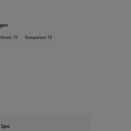
agen
thisch
15
Kompetent
13
& Spa