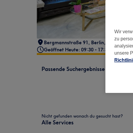
Wir verw
zu perso
Bergmannstraße 91
,
Berlin, Kreuzberg
,
analysie
Geöffnet Heute: 09:30 - 17:30
unsere P
Richtlin
Passende Suchergebnisse
Nicht gefunden wonach du gesucht hast?
Alle Services