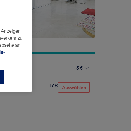
d Anzeigen
nverkehr zu
ebseite an
e-
5 €
n
17 €
Auswählen