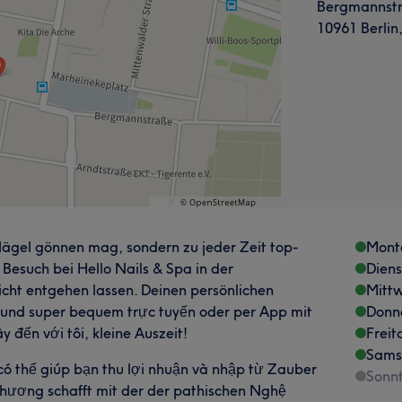
Bergmannstr
10961 Berlin
Nägel gönnen mag, sondern zu jeder Zeit top-
Mont
 Besuch bei Hello Nails & Spa in der
Dien
cht entgehen lassen. Deinen persönlichen
Mitt
 und super bequem trực tuyến oder per App mit
Donn
 đến với tôi, kleine Auszeit!
Freit
Sams
ó thể giúp bạn thu lợi nhuận và nhập từ Zauber
Sonn
Phương schafft mit der der pathischen Nghệ