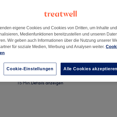
enden eigene Cookies und Cookies von Dritten, um Inhalte un
nalisieren, Medienfunktionen bereitzustellen und unseren Date
10961
ren. Wir geben auch Informationen über die Nutzung unserer W
artner für soziale Medien, Werbung und Analysen weiter.
Cooki
ien
Nagel Design
5 Min.
Details anzeigen
Cookie-Einstellungen
Alle Cookies akzeptiere
Nägel lackieren mit Nagellack CND oder ESSIE
15 Min.
Details anzeigen