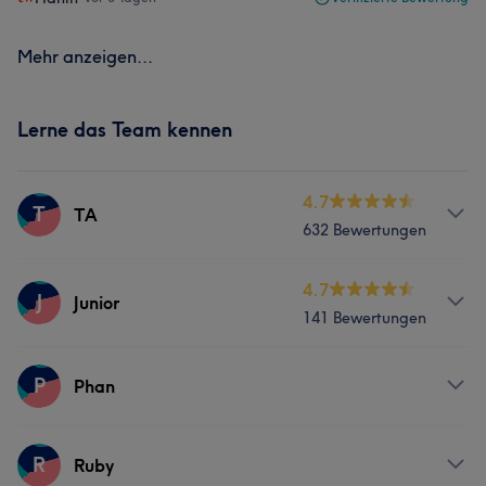
Mehr anzeigen...
Lerne das Team kennen
4.7
T
TA
632 Bewertungen
Services
4.7
J
Junior
141 Bewertungen
Nägel
Gesicht
Massage
Services
P
Haarentfernung
Phan
Nägel
Gesicht
Massage
Was unsere Kunden über TA sagen
Services
R
Ruby
Haarentfernung