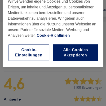
Wir verwenden eigene Cookies und Cookies von
Dritten, um Inhalte und Anzeigen zu personalisieren,
Alle
Nägel
Haarentfernun
Medienfunktionen bereitzustellen und unseren
Datenverkehr zu analysieren. Wir geben auch
Informationen über die Nutzung unserer Webseite an
unsere Partner für soziale Medien, Werbung und
Maniküre & Pediküre
(
14
)
ab 18 €
Analysen weiter.
Cookie-Richtlinien
Nagelmodellage
(
9
)
ab 5 €
Cookie-
Alle Cookies
Einstellungen
akzeptieren
Salonbewertungen
4,6
1108 Bewertungen
Ambiente