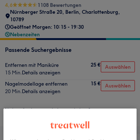
4,6
1108 Bewertungen
Nürnberger Straße 20
,
Berlin, Charlottenburg
,
10789
Geöffnet Morgen: 10:15 - 19:30
Nebenzeiten
Passende Suchergebnisse
25 €
Entfernen mit Maniküre
Auswählen
15 Min.
Details anzeigen
15 €
Nagelmodellage entfernen
Auswählen
20 Min.
Details anzeigen
Nicht gefunden wonach du gesucht hast?
Alle Services