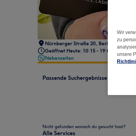
Wir verw
zu perso
Nürnberger Straße 20
,
Berlin, Charlott
analysie
Geöffnet Heute: 10:15 - 19:00
unsere P
Nebenzeiten
Richtlin
Passende Suchergebnisse
Nicht gefunden wonach du gesucht hast?
Alle Services