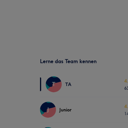
Lerne das Team kennen
4
T
TA
6
4
J
Junior
1