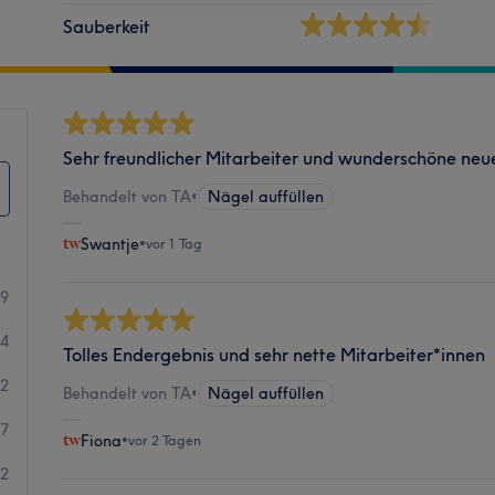
Sauberkeit
Sehr freundlicher Mitarbeiter und wunderschöne neu
Behandelt von TA
•
Nägel auffüllen
Swantje
•
vor 1 Tag
99
54
Tolles Endergebnis und sehr nette Mitarbeiter*innen
62
Behandelt von TA
•
Nägel auffüllen
27
Fiona
•
vor 2 Tagen
32