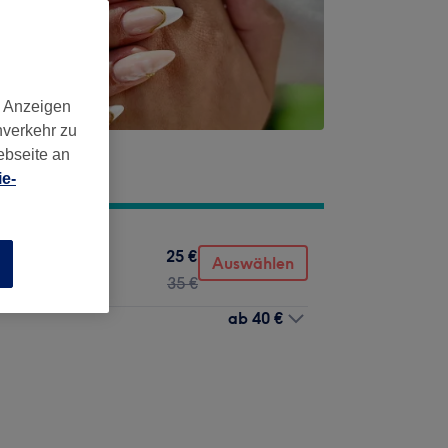
d Anzeigen
nverkehr zu
ebseite an
e-
25 €
Auswählen
n
35 €
ab
40 €