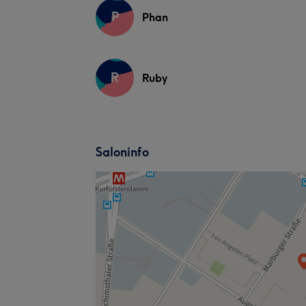
P
Phan
R
Ruby
Saloninfo