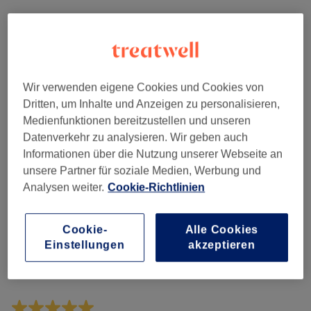
Bewertungen filtern
Bewertung
Nach Sternen filtern
Wir verwenden eigene Cookies und Cookies von
Dritten, um Inhalte und Anzeigen zu personalisieren,
Verifizierte Bewertungen
Medienfunktionen bereitzustellen und unseren
Geschrieben von unseren Kunden, damit du weißt, was
dich in jedem Salon erwartet.
Datenverkehr zu analysieren. Wir geben auch
Informationen über die Nutzung unserer Webseite an
unsere Partner für soziale Medien, Werbung und
Analysen weiter.
Cookie-Richtlinien
Wie immer wunderbar, ich freue mich schon auf
nächsten Besuch.
Cookie-
Alle Cookies
Behandelt von Franziska Ina Fritz
Einstellungen
akzeptieren
Patty
•
vor etwa 13 Stunden
Verifizierte Bewertung