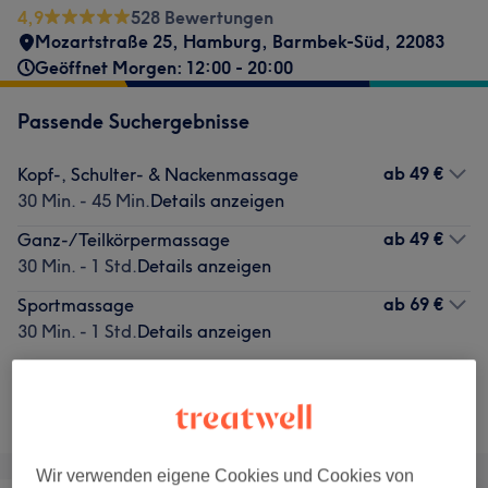
4,9
528 Bewertungen
Mozartstraße 25
,
Hamburg, Barmbek-Süd
,
22083
Geöffnet Morgen: 12:00 - 20:00
Passende Suchergebnisse
ab
49 €
Kopf-, Schulter- & Nackenmassage
30 Min. - 45 Min.
Details anzeigen
ab
49 €
Ganz-/Teilkörpermassage
30 Min. - 1 Std.
Details anzeigen
ab
69 €
Sportmassage
30 Min. - 1 Std.
Details anzeigen
Nicht gefunden wonach du gesucht hast?
Alle Services
Wir verwenden eigene Cookies und Cookies von