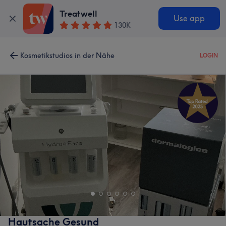
Treatwell
Use app
130K
Kosmetikstudios in der Nähe
LOGIN
Hautsache Gesund