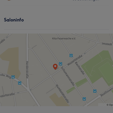
Gesicht
Massage
Services
Saloninfo
Gesicht
Massage
Haarentfernung