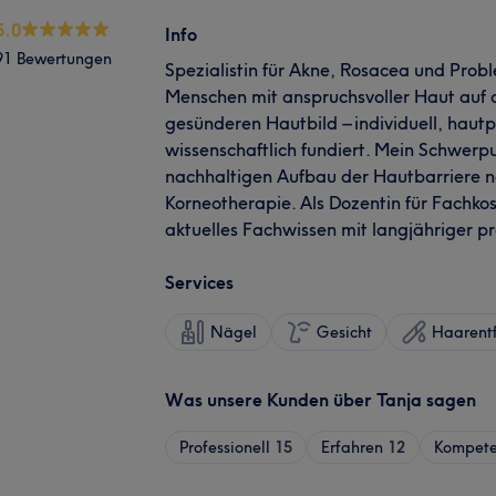
5.0
Info
91 Bewertungen
Spezialistin für Akne, Rosacea und Probl
Menschen mit anspruchsvoller Haut auf
gesünderen Hautbild – individuell, haut
wissenschaftlich fundiert. Mein Schwerp
nachhaltigen Aufbau der Hautbarriere n
Korneotherapie. Als Dozentin für Fachko
aktuelles Fachwissen mit langjähriger pr
Services
Nägel
Gesicht
Haarent
Was unsere Kunden über Tanja sagen
Professionell
15
Erfahren
12
Kompete