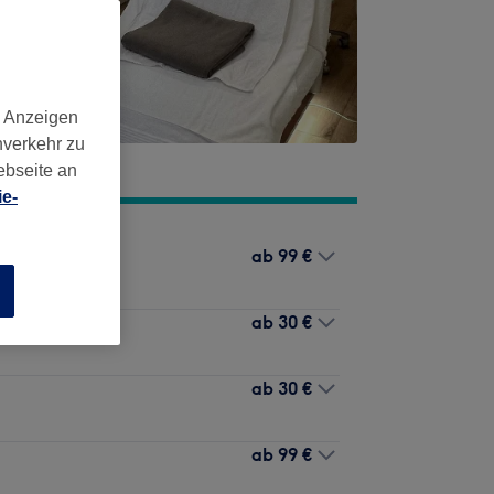
d Anzeigen
nverkehr zu
ebseite an
e-
ab
99 €
n
ab
30 €
ab
30 €
ab
99 €