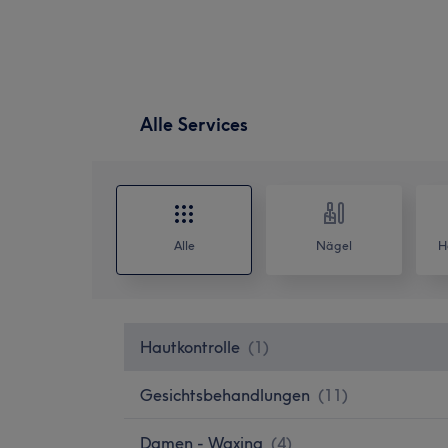
Alle Services
Alle
Nägel
H
Hautkontrolle
(
1
)
Gesichtsbehandlungen
(
11
)
Damen - Waxing
(
4
)