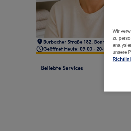
Wir verw
zu perso
Burbacher Straße 182
,
Bonn
,
53129
analysie
Geöffnet Heute: 09:00 - 20:00
unsere P
Richtlin
Beliebte Services