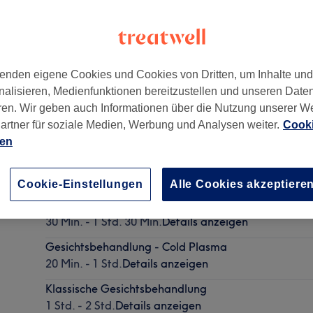
enden eigene Cookies und Cookies von Dritten, um Inhalte un
nalisieren, Medienfunktionen bereitzustellen und unseren Date
ren. Wir geben auch Informationen über die Nutzung unserer W
artner für soziale Medien, Werbung und Analysen weiter.
Cooki
ien
Gesichtsbehandlung - Fruchtsäurepeeling
1 Std. 15 Min. - 1 Std. 30 Min.
Details anzeigen
Cookie-Einstellungen
Alle Cookies akzeptiere
Gesichtsbehandlung - Akne
30 Min. - 1 Std. 30 Min.
Details anzeigen
Gesichtsbehandlung - Cold Plasma
20 Min. - 1 Std.
Details anzeigen
Klassische Gesichtsbehandlung
1 Std. - 2 Std.
Details anzeigen