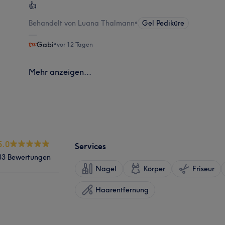
👍
Behandelt von Luana Thalmann
•
Gel Pediküre
Gabi
•
vor 12 Tagen
Mehr anzeigen...
5.0
Services
33 Bewertungen
Nägel
Körper
Friseur
Haarentfernung