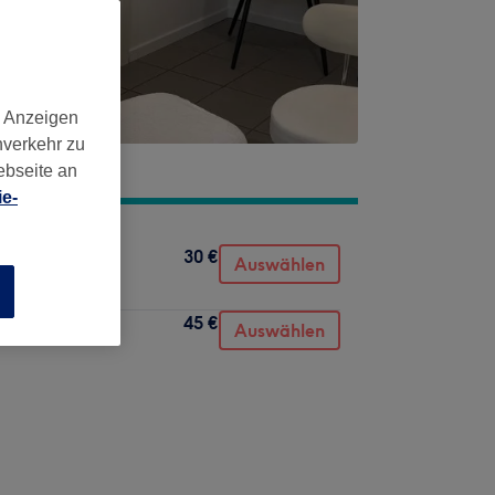
d Anzeigen
nverkehr zu
ebseite an
e-
30 €
Auswählen
n
45 €
Auswählen