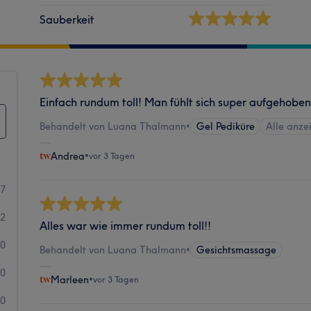
Sauberkeit
Einfach rundum toll! Man fühlt sich super aufgehoben
Behandelt von Luana Thalmann
•
Gel Pediküre
Alle anze
Andrea
•
vor 3 Tagen
57
22
Alles war wie immer rundum toll!!
0
Behandelt von Luana Thalmann
•
Gesichtsmassage
0
Marleen
•
vor 3 Tagen
0