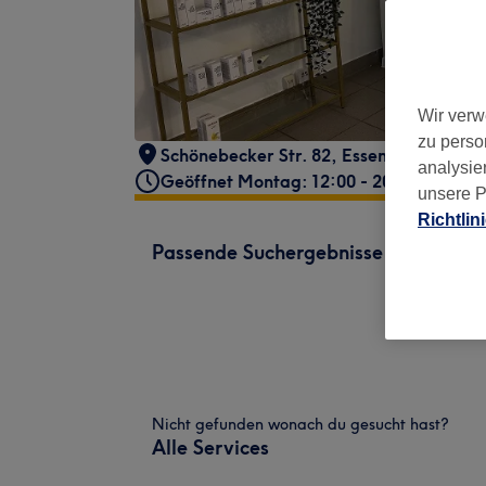
Wir verw
zu perso
Schönebecker Str. 82
,
Essen
,
45359
analysie
Geöffnet Montag: 12:00 - 20:00
unsere P
Richtlin
Passende Suchergebnisse
Nicht gefunden wonach du gesucht hast?
Alle Services