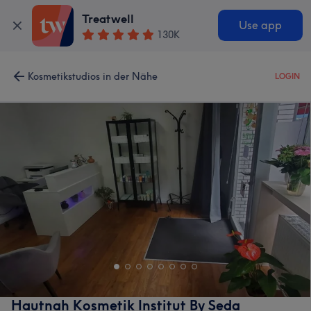
Treatwell
Use app
130K
Kosmetikstudios in der Nähe
LOGIN
Hautnah Kosmetik Institut By Seda