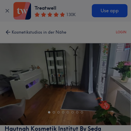
Treatwell
Use app
130K
Kosmetikstudios in der Nähe
LOGIN
Hautnah Kosmetik Institut By Seda