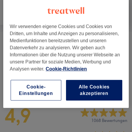
Haarentfernung
Gesicht
Körper
Wir verwenden eigene Cookies und Cookies von
Dritten, um Inhalte und Anzeigen zu personalisieren,
Medienfunktionen bereitzustellen und unseren
Gesichtsbehandlungen
(
7
)
ab 57 €
Datenverkehr zu analysieren. Wir geben auch
Informationen über die Nutzung unserer Webseite an
Augenbrauen &
ab 10 €
unsere Partner für soziale Medien, Werbung und
Wimpernbehandlungen
(
11
)
Analysen weiter.
Cookie-Richtlinien
Cookie-
Alle Cookies
Salonbewertungen
Einstellungen
akzeptieren
4,9
1068 Bewertungen