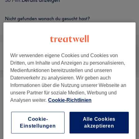
30 Min.
Details anzeigen
Nicht gefunden wonach du gesucht hast?
Alle Services
Wir verwenden eigene Cookies und Cookies von
Nägel
Haarentfernung
Gesicht
Dritten, um Inhalte und Anzeigen zu personalisieren,
Medienfunktionen bereitzustellen und unseren
Datenverkehr zu analysieren. Wir geben auch
Informationen über die Nutzung unserer Webseite an
Damen Waxing
(
20
)
ab 7 €
unsere Partner für soziale Medien, Werbung und
Analysen weiter.
Cookie-Richtlinien
Herren Waxing
(
20
)
ab 8 €
Cookie-
Alle Cookies
Einstellungen
akzeptieren
Salonbewertungen